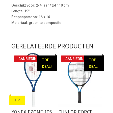
Geschikt voor: 2-4 jaar / tot 110 cm
Lengte: 19″
Bespanpatroon: 16 x 16
Materiaal: graphite composite
GERELATEERDE PRODUCTEN
AANBIEDING!
AANBIEDING!
TOP
TOP
DEAL!
DEAL!
TIP
YONEX EZONE 105
DUNLOP FORCE