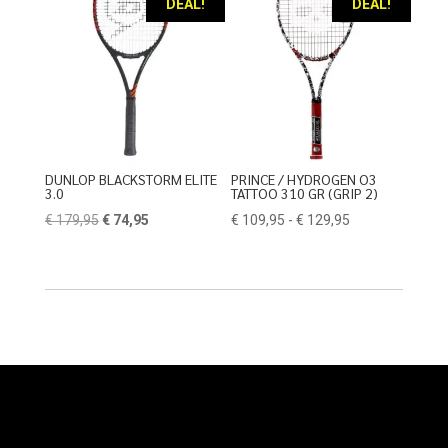
DEAL!
DEAL!
DUNLOP BLACKSTORM ELITE
PRINCE / HYDROGEN O3
3.0
TATTOO 310 GR (GRIP 2)
Oorspronkelijke
Huidige
Prijsklasse:
€
179,95
€
74,95
€
109,95
-
€
129,95
prijs
prijs
€ 109,95
was:
is:
tot
€ 179,95.
€ 74,95.
€ 129,95