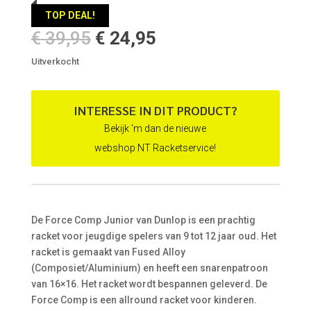
TOP DEAL!
Oorspronkelijke
Huidige
€
39,95
€
24,95
prijs
prijs
Uitverkocht
was:
is:
€ 39,95.
€ 24,95.
INTERESSE IN DIT PRODUCT?
Bekijk 'm dan de nieuwe
webshop NT Racketservice!
De Force Comp Junior van Dunlop is een prachtig
racket voor jeugdige spelers van 9 tot 12 jaar oud. Het
racket is gemaakt van Fused Alloy
(Composiet/Aluminium) en heeft een snarenpatroon
van 16×16. Het racket wordt bespannen geleverd. De
Force Comp is een allround racket voor kinderen.