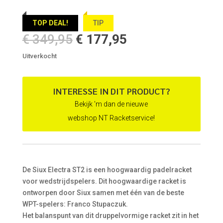
TOP DEAL!
TIP
Oorspronkelijke
Huidige
€
349,95
€
177,95
prijs
prijs
Uitverkocht
was:
is:
€ 349,95.
€ 177,95.
INTERESSE IN DIT PRODUCT?
Bekijk 'm dan de nieuwe
webshop NT Racketservice!
De Siux Electra ST2 is een hoogwaardig padelracket
voor wedstrijdspelers. Dit hoogwaardige racket is
ontworpen door Siux samen met één van de beste
WPT-spelers: Franco Stupaczuk.
Het balanspunt van dit druppelvormige racket zit in het