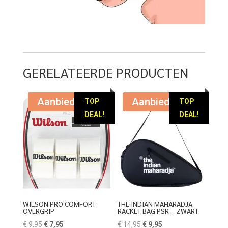
GERELATEERDE PRODUCTEN
Aanbieding!
Aanbieding!
TOP
TOP
DEAL!
DEAL!
WILSON PRO COMFORT
THE INDIAN MAHARADJA
OVERGRIP
RACKET BAG PSR – ZWART
Oorspronkelijke
Huidige
Oorspronkelijke
Huidige
€
9,95
€
7,95
€
14,95
€
9,95