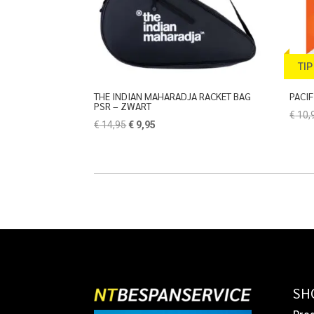
TIP
THE INDIAN MAHARADJA RACKET BAG
PACIF
PSR – ZWART
€
10,
Oorspronkelijke
Huidige
€
14,95
€
9,95
prijs
prijs
was:
is:
€ 14,95.
€ 9,95.
SH