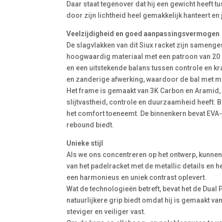
Daar staat tegenover dat hij een gewicht heeft 
door zijn lichtheid heel gemakkelijk hanteert e
Veelzijdigheid en goed aanpassingsvermogen
De slagvlakken van dit Siux racket zijn samenge
hoogwaardig materiaal met een patroon van 20 bi
en een uitstekende balans tussen controle en k
en zanderige afwerking, waardoor de bal met me
Het frame is gemaakt van 3K Carbon en Aramid,
slijtvastheid, controle en duurzaamheid heeft. 
het comfort toeneemt. De binnenkern bevat EVA-
rebound biedt.
Unieke stijl
Als we ons concentreren op het ontwerp, kunne
van het padelracket met de metallic details en h
een harmonieus en uniek contrast oplevert.
Wat de technologieën betreft, bevat het de Dual 
natuurlijkere grip biedt omdat hij is gemaakt v
steviger en veiliger vast.