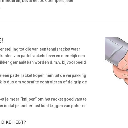
erminderen, bevat het ook dempers, een
.
!
egenstelling tot die van een tennisracket waar
rikanten van padelrackets leveren namelijk een
 dikker gemaakt kan worden d.m.v. bijvoorbeeld
e een padelracket kopen hem uit de verpakking
 is dus om vooraf te controleren of de grip de
et je meer “knijpen” om het racket goed vast te
is dat je sneller last kunt krijgen van pols- en
P DIKE HEBT?