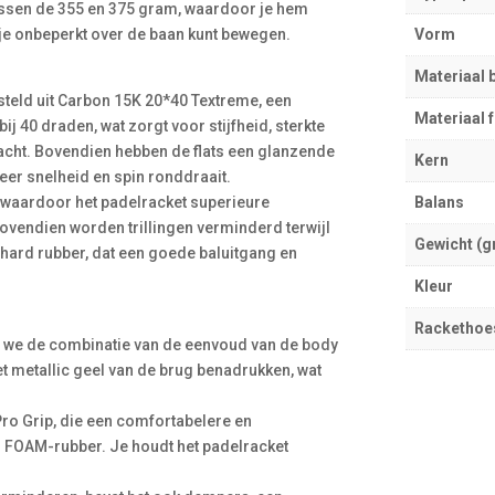
tussen de 355 en 375 gram, waardoor je hem
n je onbeperkt over de baan kunt bewegen.
Vorm
Materiaal 
steld uit Carbon 15K 20*40 Textreme, een
Materiaal 
j 40 draden, wat zorgt voor stijfheid, sterkte
racht. Bovendien hebben de flats een glanzende
Kern
er snelheid en spin ronddraait.
 waardoor het padelracket superieure
Balans
Bovendien worden trillingen verminderd terwijl
Gewicht (g
hard rubber, dat een goede baluitgang en
Kleur
Rackethoe
n we de combinatie van de eenvoud van de body
et metallic geel van de brug benadrukken, wat
Pro Grip, die een comfortabelere en
an FOAM-rubber. Je houdt het padelracket