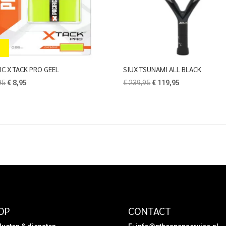
IC X TACK PRO GEEL
SIUX TSUNAMI ALL BLACK
Oorspronkelijke
Huidige
Oorspronkelijke
Huidige
95
€
8,95
€
239,95
€
119,95
prijs
prijs
prijs
prijs
was:
is:
was:
is:
€ 10,95.
€ 8,95.
€ 239,95.
€ 119,95.
OP
CONTACT