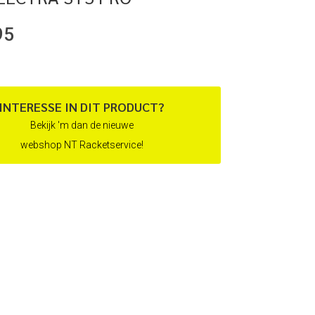
95
INTERESSE IN DIT PRODUCT?
Bekijk 'm dan de nieuwe
webshop NT Racketservice!