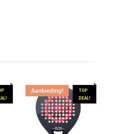
Aanbieding!
OP
TOP
AL!
DEAL!