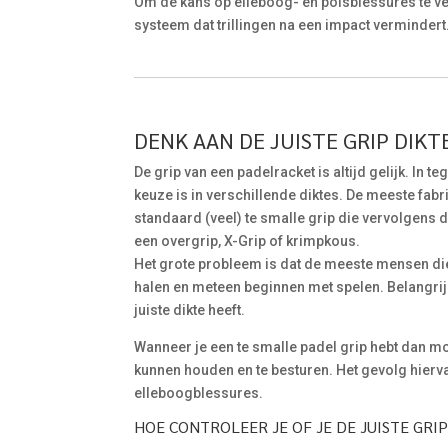
Om de kans op elleboog- en polsblessures te v
systeem dat trillingen na een impact vermindert
DENK AAN DE JUISTE GRIP DIKTE
De grip van een padelracket is altijd gelijk. In t
keuze is in verschillende diktes. De meeste fab
standaard (veel) te smalle grip die vervolgens
een overgrip, X-Grip of krimpkous.
Het grote probleem is dat de meeste mensen di
halen en meteen beginnen met spelen. Belangrijk
juiste dikte heeft.
Wanneer je een te smalle padel grip hebt dan mo
kunnen houden en te besturen. Het gevolg hiervan 
elleboogblessures.
HOE CONTROLEER JE OF JE DE JUISTE GRI