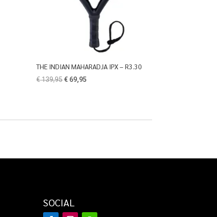
THE INDIAN MAHARADJA IPX – R3.30
Oorspronkelijke
Huidige
€
139,95
€
69,95
prijs
prijs
was:
is:
€ 139,95.
€ 69,95.
SOCIAL