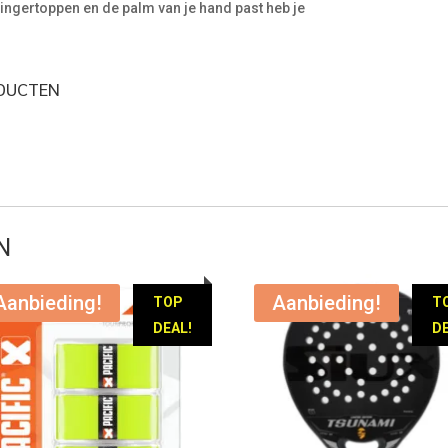
 vingertoppen en de palm van je hand past heb je
ODUCTEN
N
Aanbieding!
Aanbieding!
TOP
T
DEAL!
DE