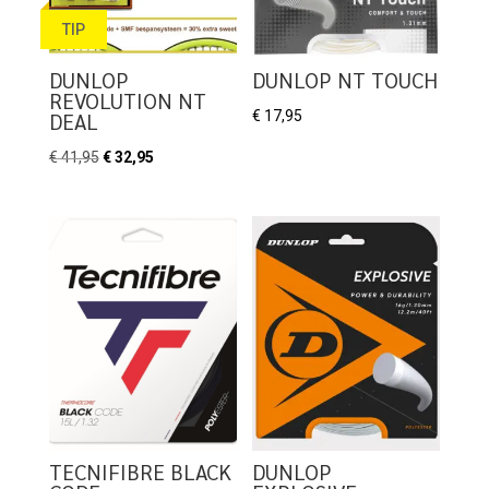
TIP
DUNLOP
DUNLOP NT TOUCH
REVOLUTION NT
€
17,95
DEAL
Oorspronkelijke
Huidige
€
41,95
€
32,95
prijs
prijs
was:
is:
€ 41,95.
€ 32,95.
TECNIFIBRE BLACK
DUNLOP