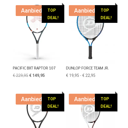
Aanbieding!
Aanbieding!
TOP
TOP
DEAL!
DEAL!
PACIFIC BXT RAPTOR 107
DUNLOP FORCE TEAM JR.
Oorspronkelijke
Huidige
Prijsklasse:
€
229,95
€
149,95
€
19,95
-
€
22,95
prijs
prijs
€ 19,95
was:
is:
tot
€ 229,95.
€ 149,95.
€ 22,95
Aanbieding!
Aanbieding!
TOP
TOP
DEAL!
DEAL!