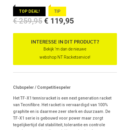
TOP DEAL!
TIP
Oorspronkelijke
Huidige
€
259,95
€
119,95
prijs
prijs
was:
is:
€ 259,95.
€ 119,95.
INTERESSE IN DIT PRODUCT?
Bekijk 'm dan de nieuwe
webshop NT Racketservice!
Clubspeler / Competitiespeler
Het TF-X1 tennisracket is een next generation racket
van Tecnifibre. Het racket is vervaardigd van 100%
graphite en is daarmee zeer sterk en duurzaam. De
TF-X1 serie is gebouwd voor power maar zorgt
tegelijkertijd dat stabiliteit, tolerantie en controle