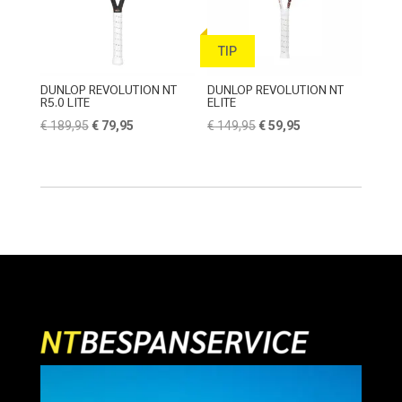
TIP
DUNLOP REVOLUTION NT
DUNLOP REVOLUTION NT
R5.0 LITE
ELITE
Oorspronkelijke
Huidige
Oorspronkelijke
Huidige
€
189,95
€
79,95
€
149,95
€
59,95
prijs
prijs
prijs
prijs
was:
is:
was:
is:
€ 189,95.
€ 79,95.
€ 149,95.
€ 59,95.