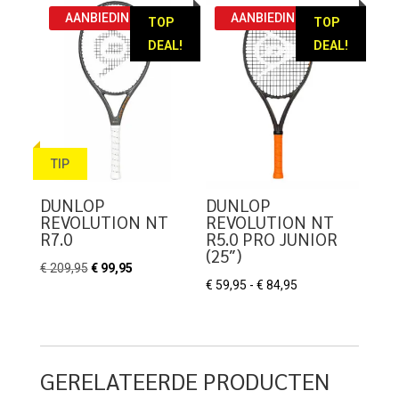
€ 174,95.
€ 64,95.
€ 22,95
AANBIEDING!
AANBIEDING!
TOP
TOP
DEAL!
DEAL!
TIP
DUNLOP
DUNLOP
REVOLUTION NT
REVOLUTION NT
R7.0
R5.0 PRO JUNIOR
(25″)
Oorspronkelijke
Huidige
€
209,95
€
99,95
Prijsklasse:
€
59,95
-
€
84,95
prijs
prijs
€ 59,95
was:
is:
tot
€ 209,95.
€ 99,95.
€ 84,95
GERELATEERDE PRODUCTEN