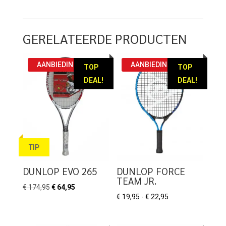
GERELATEERDE PRODUCTEN
AANBIEDING!
AANBIEDING!
TOP
TOP
DEAL!
DEAL!
TIP
DUNLOP EVO 265
DUNLOP FORCE
TEAM JR.
Oorspronkelijke
Huidige
€
174,95
€
64,95
Prijsklasse:
€
19,95
-
€
22,95
prijs
prijs
€ 19,95
was:
is:
tot