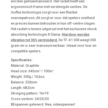
worden gemaximaliseerd. Het racket heeft een
ergonomisch frame met verstevigde secties. De
Isoflex technologie zorgt voor een flexibel
snarenpatroon, dit zorgt er voor dat spelers snelheid
en precies kunnen behouden in hun off-centre slagen.
Het racket is tevens uitgerust met het exclusieve shock
absorbing technologie X-Damp.
Hierdoor worden
vibraties tot 36% verminderd.
De TF-X1 300 weegt 300
gram en is zeer manoeuvreerbaar. Ideaal voor tour en
competitie spelers.
Specificaties:
Material: Graphite
Head size: 645cm² / 100in²
Weight: 300g / 10,6oz
Balance: 320mm
Length: 68,5cm
Stringing pattern: 16×19
Cross section: 24/25/24
BEspannen geleverd: Nee, onbespannen!