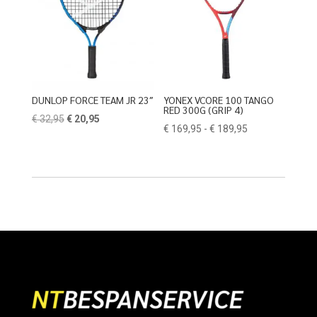
DUNLOP FORCE TEAM JR 23″
YONEX VCORE 100 TANGO
RED 300G (GRIP 4)
Oorspronkelijke
Huidige
€
32,95
€
20,95
Prijsklasse:
€
169,95
-
€
189,95
prijs
prijs
€ 169,95
was:
is:
tot
€ 32,95.
€ 20,95.
€ 189,95