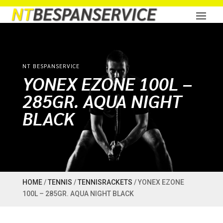
NT BESPANSERVICE
YONEX EZONE 100L –
285GR. AQUA NIGHT
BLACK
HOME
/
TENNIS
/
TENNISRACKETS
/ YONEX EZONE
100L – 285GR. AQUA NIGHT BLACK