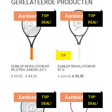
GERELATEERDE PRODUCTEN
Aanbieding!
Aanbieding!
TOP
TOP
DEAL!
DEAL!
TIP
DUNLOP REVOLUTION NT
DUNLOP REVOLUTION NT
R5.0 PRO JUNIOR (25″)
R7.0
Prijsklasse:
Oorspronkelijke
Huidige
€
59,95
-
€
84,95
€
209,95
€
99,95
€ 59,95
prijs
prijs
tot
was:
is:
€ 84,95
€ 209,95.
€ 99,95.
Aanbieding!
Aanbieding!
TOP
TOP
DEAL!
DEAL!