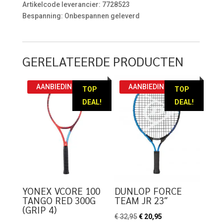
Artikelcode leverancier: 7728523
Bespanning: Onbespannen geleverd
GERELATEERDE PRODUCTEN
AANBIEDING!
AANBIEDING!
TOP
TOP
DEAL!
DEAL!
YONEX VCORE 100
DUNLOP FORCE
TANGO RED 300G
TEAM JR 23″
(GRIP 4)
Oorspronkelijke
Huidige
€
32,95
€
20,95