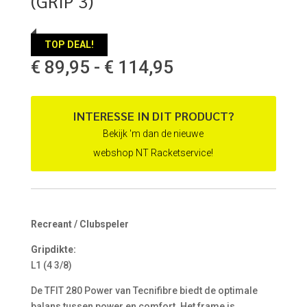
(GRIP 3)
TOP DEAL!
Prijsklasse:
€
89,95
-
€
114,95
€ 89,95
tot
€ 114,95
INTERESSE IN DIT PRODUCT?
Bekijk 'm dan de nieuwe
webshop NT Racketservice!
Recreant / Clubspeler
Gripdikte:
L1 (4 3/8)
De TFIT 280 Power van Tecnifibre biedt de optimale
balans tussen power en comfort. Het frame is