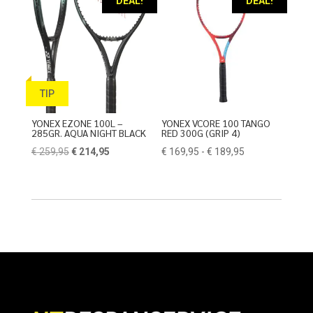
DEAL!
DEAL!
TIP
YONEX EZONE 100L –
YONEX VCORE 100 TANGO
285GR. AQUA NIGHT BLACK
RED 300G (GRIP 4)
Oorspronkelijke
Huidige
Prijsklasse:
€
259,95
€
214,95
€
169,95
-
€
189,95
prijs
prijs
€ 169,95
was:
is:
tot
€ 259,95.
€ 214,95.
€ 189,95