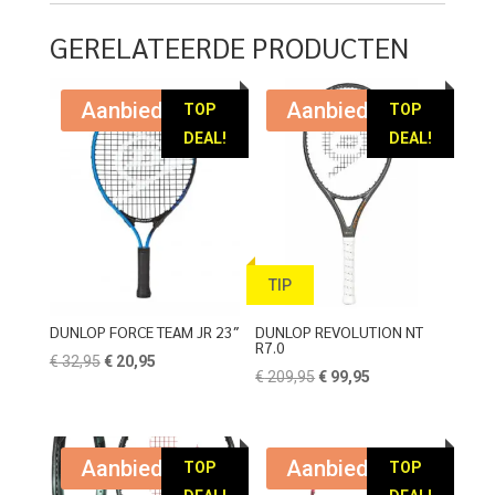
€ 42,95.
€ 29,95.
GERELATEERDE PRODUCTEN
Aanbieding!
Aanbieding!
TOP
TOP
DEAL!
DEAL!
TIP
DUNLOP FORCE TEAM JR 23″
DUNLOP REVOLUTION NT
R7.0
Oorspronkelijke
Huidige
€
32,95
€
20,95
Oorspronkelijke
Huidige
€
209,95
€
99,95
prijs
prijs
prijs
prijs
was:
is:
was:
is:
€ 32,95.
€ 20,95.
€ 209,95.
€ 99,95.
Aanbieding!
Aanbieding!
TOP
TOP