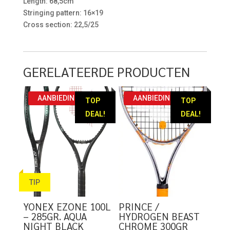
Length: 68,5cm
Stringing pattern: 16×19
Cross section: 22,5/25
GERELATEERDE PRODUCTEN
AANBIEDING!
AANBIEDING!
TOP
TOP
DEAL!
DEAL!
TIP
YONEX EZONE 100L
PRINCE /
– 285GR. AQUA
HYDROGEN BEAST
NIGHT BLACK
CHROME 300GR