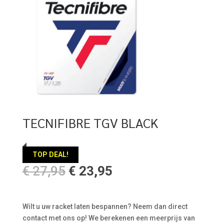
TECNIFIBRE TGV BLACK
TOP DEAL!
Oorspronkelijke
Huidige
€
27,95
€
23,95
prijs
prijs
was:
is:
€ 27,95.
€ 23,95.
Wilt u uw racket laten bespannen? Neem dan direct
contact met ons op! We berekenen een meerprijs van