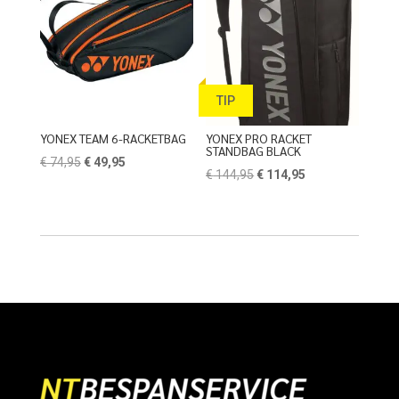
TIP
YONEX TEAM 6-RACKETBAG
YONEX PRO RACKET
STANDBAG BLACK
Oorspronkelijke
Huidige
€
74,95
€
49,95
Oorspronkelijke
Huidige
€
144,95
€
114,95
prijs
prijs
prijs
prijs
was:
is:
was:
is:
€ 74,95.
€ 49,95.
€ 144,95.
€ 114,95.