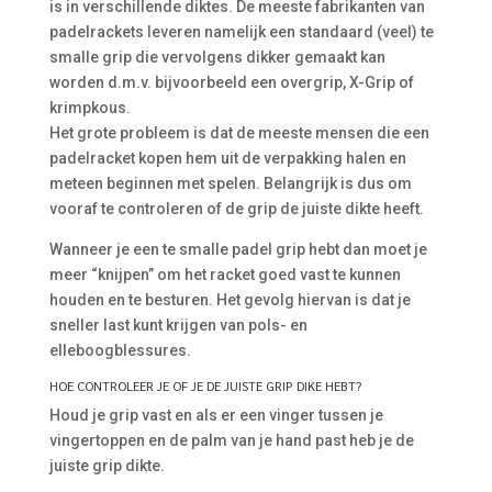
is in verschillende diktes. De meeste fabrikanten van
padelrackets leveren namelijk een standaard (veel) te
smalle grip die vervolgens dikker gemaakt kan
worden d.m.v. bijvoorbeeld een overgrip, X-Grip of
krimpkous.
Het grote probleem is dat de meeste mensen die een
padelracket kopen hem uit de verpakking halen en
meteen beginnen met spelen. Belangrijk is dus om
vooraf te controleren of de grip de juiste dikte heeft.
Wanneer je een te smalle padel grip hebt dan moet je
meer “knijpen” om het racket goed vast te kunnen
houden en te besturen. Het gevolg hiervan is dat je
sneller last kunt krijgen van pols- en
elleboogblessures.
HOE CONTROLEER JE OF JE DE JUISTE GRIP DIKE HEBT?
Houd je grip vast en als er een vinger tussen je
vingertoppen en de palm van je hand past heb je de
juiste grip dikte.