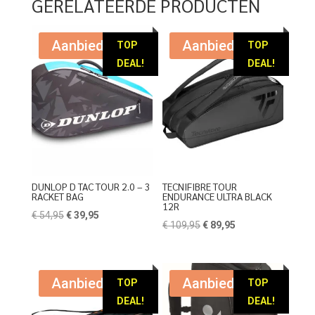
GERELATEERDE PRODUCTEN
Aanbieding!
Aanbieding!
TOP
TOP
DEAL!
DEAL!
DUNLOP D TAC TOUR 2.0 – 3
TECNIFIBRE TOUR
RACKET BAG
ENDURANCE ULTRA BLACK
12R
Oorspronkelijke
Huidige
€
54,95
€
39,95
Oorspronkelijke
Huidige
€
109,95
€
89,95
prijs
prijs
prijs
prijs
was:
is:
was:
is:
€ 54,95.
€ 39,95.
€ 109,95.
€ 89,95.
Aanbieding!
Aanbieding!
TOP
TOP
DEAL!
DEAL!