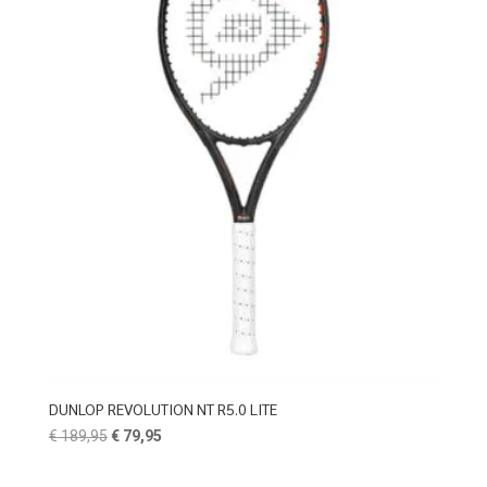
DUNLOP REVOLUTION NT R5.0 LITE
Oorspronkelijke
Huidige
€
189,95
€
79,95
prijs
prijs
was:
is: