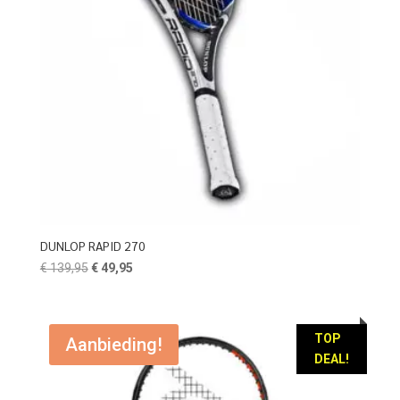
DUNLOP RAPID 270
Oorspronkelijke
Huidige
€
139,95
€
49,95
prijs
prijs
was:
is:
€ 139,95.
€ 49,95.
TOP
Aanbieding!
DEAL!