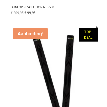
DUNLOP REVOLUTION NT R7.0
Oorspronkelijke
Huidige
€
209,95
€
99,95
prijs
prijs
was:
is:
€ 209,95.
€ 99,95.
TOP
Aanbieding!
DEAL!