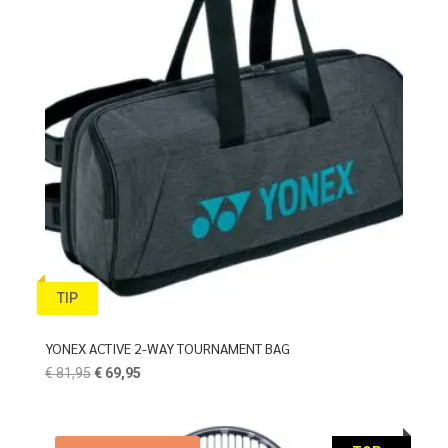
TIP
YONEX ACTIVE 2-WAY TOURNAMENT BAG
Oorspronkelijke
Huidige
€
81,95
€
69,95
prijs
prijs
was:
is:
€ 81,95.
€ 69,95.