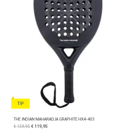
TIP
THE INDIAN MAHARADJA GRAPHITE HX4-403
Oorspronkelijke
Huidige
€
159,95
€
119,95
prijs
prijs