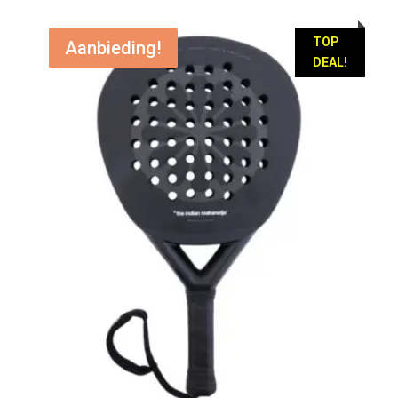
was:
is:
€ 159,95.
€ 119,95.
TOP
Aanbieding!
DEAL!