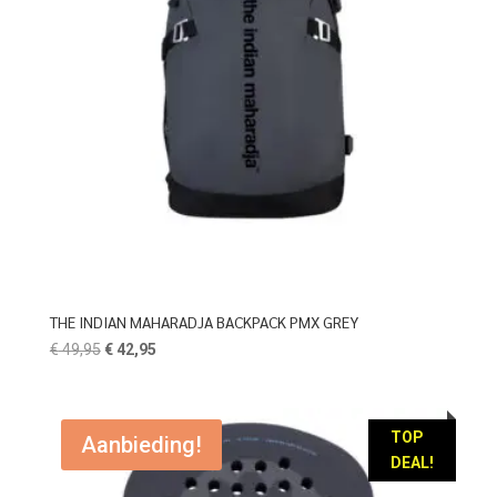
THE INDIAN MAHARADJA BACKPACK PMX GREY
Oorspronkelijke
Huidige
€
49,95
€
42,95
prijs
prijs
was:
is:
€ 49,95.
€ 42,95.
TOP
Aanbieding!
DEAL!