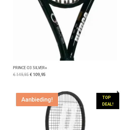
PRINCE O3 SILVER+
Oorspronkelijke
Huidige
€
149,95
€
109,95
prijs
prijs
was:
is:
€ 149,95.
€ 109,95.
TOP
Aanbieding!
DEAL!