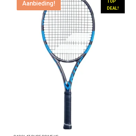
TOP
Aanbieding!
DEAL!