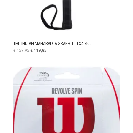
THE INDIAN MAHARADJA GRAPHITE TX4-403
Oorspronkelijke
Huidige
€
159,95
€
119,95
prijs
prijs
was:
is:
€ 159,95.
€ 119,95.