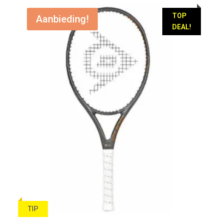
€ 189,95.
€ 79,95.
TOP
Aanbieding!
DEAL!
TIP