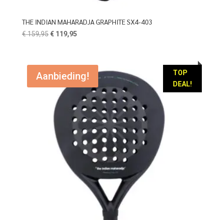
THE INDIAN MAHARADJA GRAPHITE SX4-403
Oorspronkelijke
Huidige
€
159,95
€
119,95
prijs
prijs
was:
is:
€ 159,95.
€ 119,95.
TOP
Aanbieding!
DEAL!