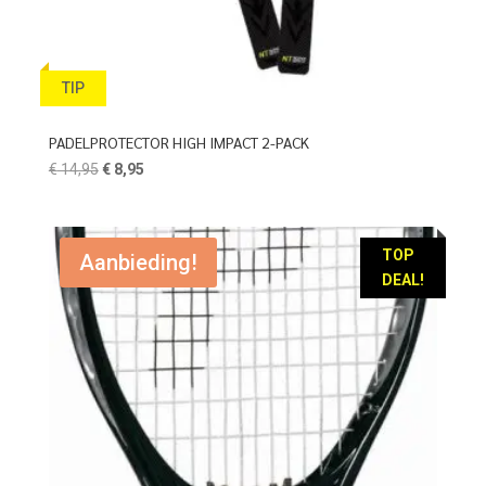
TIP
PADELPROTECTOR HIGH IMPACT 2-PACK
Oorspronkelijke
Huidige
€
14,95
€
8,95
prijs
prijs
was:
is:
€ 14,95.
€ 8,95.
TOP
Aanbieding!
DEAL!