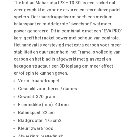
The Indian Maharadja IPX – T3.30. is een racket dat
zeer geschikt is voor de ervaren en recreatieve padel
spelers. De traan/druppelvorm heeft een medium
balanspunt en middelgrote “sweetspot” wat meer
power genereerd. Dit in combinatie met een “EVA PRO”
kern geeft het racket power met behoud van controle.
Het handvat is verstevigd met extra carbon voor meer
stabiliteit en duurzaamheid, het Frame is volledig van
carbon en het blad is afgewerkt met glasvezel en
hexagon structuur een 3D toplaag om meer effect
en/of spin te kunnen geven.
Vorm: traan/druppel
Geschikt voor: heren / dames
Gewicht: 370 gram
Framedikte (mm): 40 mm
Balanspunt: 32 cm
Bladgrootte: 475 cm2
Kleur: zwart/rood
Afwerking: matte finish