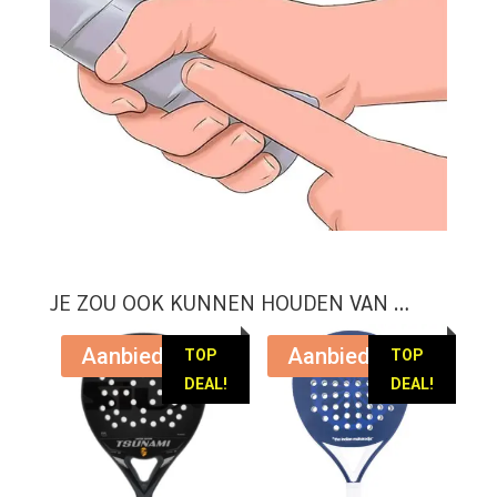
JE ZOU OOK KUNNEN HOUDEN VAN …
Aanbieding!
Aanbieding!
TOP
TOP
DEAL!
DEAL!