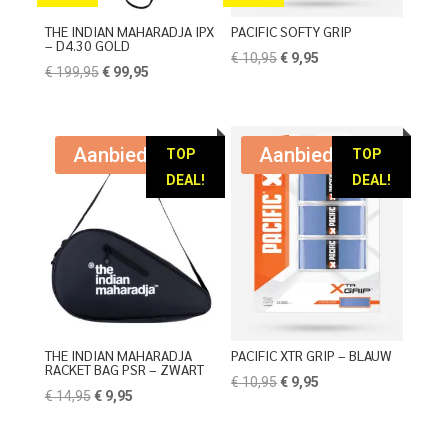
THE INDIAN MAHARADJA IPX
PACIFIC SOFTY GRIP
– D4.30 GOLD
Oorspronkelijke
Huidige
€
10,95
€
9,95
Oorspronkelijke
Huidige
€
199,95
€
99,95
prijs
prijs
prijs
prijs
was:
is:
was:
is:
€ 10,95.
€ 9,95.
€ 199,95.
€ 99,95.
Aanbieding!
Aanbieding!
TOP
TOP
DEAL!
DEAL!
THE INDIAN MAHARADJA
PACIFIC XTR GRIP – BLAUW
RACKET BAG PSR – ZWART
Oorspronkelijke
Huidige
€
10,95
€
9,95
Oorspronkelijke
Huidige
€
14,95
€
9,95
prijs
prijs
prijs
prijs
was:
is:
was:
is: