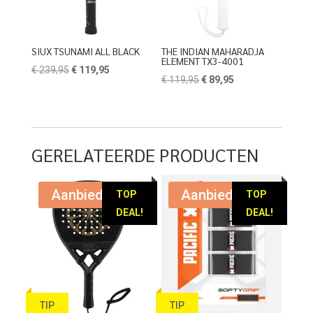
SIUX TSUNAMI ALL BLACK
THE INDIAN MAHARADJA
ELEMENT TX3-4001
Oorspronkelijke
Huidige
€
239,95
€
119,95
Oorspronkelijke
Huidige
€
119,95
€
89,95
prijs
prijs
prijs
prijs
was:
is:
was:
is:
€ 239,95.
€ 119,95.
€ 119,95.
€ 89,95.
GERELATEERDE PRODUCTEN
Aanbieding!
Aanbieding!
TOP
TOP
DEAL!
DEAL!
TIP
TIP