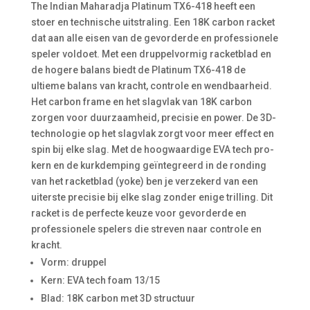
The Indian Maharadja Platinum TX6-418 heeft een
stoer en technische uitstraling. Een 18K carbon racket
dat aan alle eisen van de gevorderde en professionele
speler voldoet. Met een druppelvormig racketblad en
de hogere balans biedt de Platinum TX6-418 de
ultieme balans van kracht, controle en wendbaarheid.
Het carbon frame en het slagvlak van 18K carbon
zorgen voor duurzaamheid, precisie en power. De 3D-
technologie op het slagvlak zorgt voor meer effect en
spin bij elke slag. Met de hoogwaardige EVA tech pro-
kern en de kurkdemping geïntegreerd in de ronding
van het racketblad (yoke) ben je verzekerd van een
uiterste precisie bij elke slag zonder enige trilling. Dit
racket is de perfecte keuze voor gevorderde en
professionele spelers die streven naar controle en
kracht.
Vorm: druppel
Kern: EVA tech foam 13/15
Blad: 18K carbon met 3D structuur