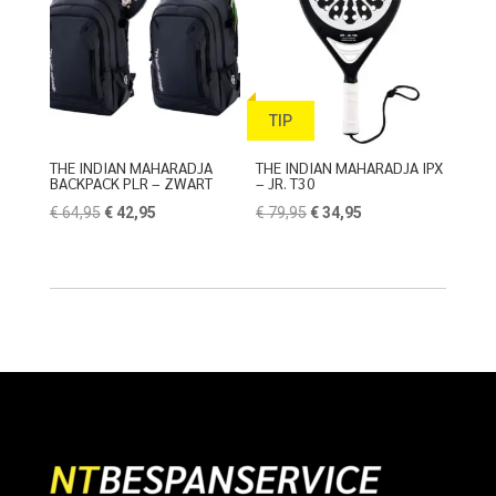
TIP
THE INDIAN MAHARADJA
THE INDIAN MAHARADJA IPX
BACKPACK PLR – ZWART
– JR. T30
Oorspronkelijke
Huidige
Oorspronkelijke
Huidige
€
64,95
€
42,95
€
79,95
€
34,95
prijs
prijs
prijs
prijs
was:
is:
was:
is:
€ 64,95.
€ 42,95.
€ 79,95.
€ 34,95.