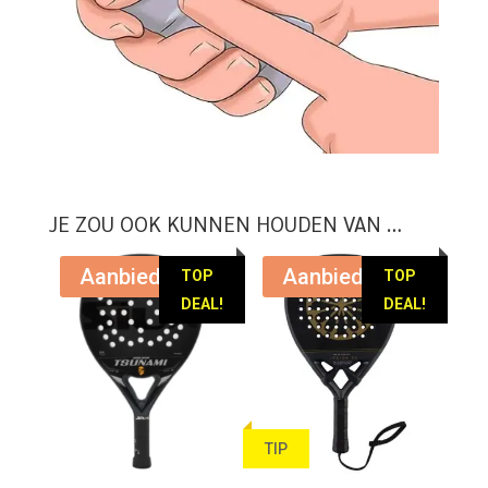
JE ZOU OOK KUNNEN HOUDEN VAN …
Aanbieding!
Aanbieding!
TOP
TOP
DEAL!
DEAL!
TIP