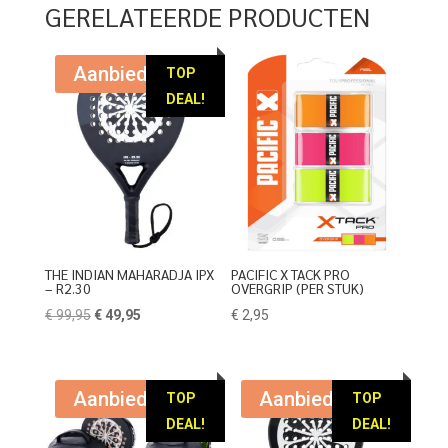
GERELATEERDE PRODUCTEN
Aanbieding!
TOP
DEAL!
THE INDIAN MAHARADJA IPX
PACIFIC X TACK PRO
– R2.30
OVERGRIP (PER STUK)
Oorspronkelijke
Huidige
€
99,95
€
49,95
€
2,95
prijs
prijs
was:
is:
€ 99,95.
€ 49,95.
Aanbieding!
Aanbieding!
TOP
TOP
DEAL!
DEAL!