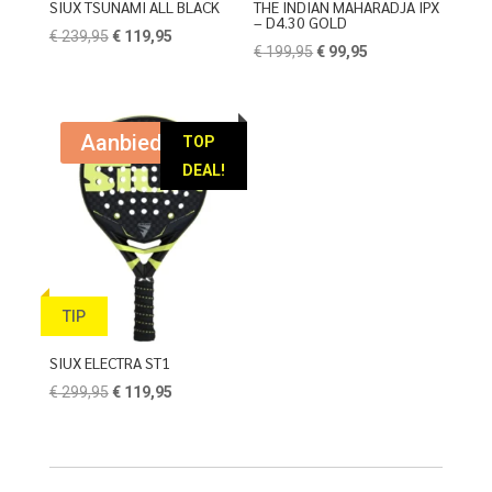
SIUX TSUNAMI ALL BLACK
THE INDIAN MAHARADJA IPX
– D4.30 GOLD
Oorspronkelijke
Huidige
€
239,95
€
119,95
Oorspronkelijke
Huidige
€
199,95
€
99,95
prijs
prijs
prijs
prijs
was:
is:
was:
is:
€ 239,95.
€ 119,95.
€ 199,95.
€ 99,95.
Aanbieding!
TOP
DEAL!
TIP
SIUX ELECTRA ST1
Oorspronkelijke
Huidige
€
299,95
€
119,95
prijs
prijs
was:
is:
€ 299,95.
€ 119,95.