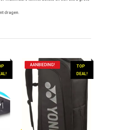
unt dragen.
AANBIEDING!
OP
TOP
AL!
DEAL!