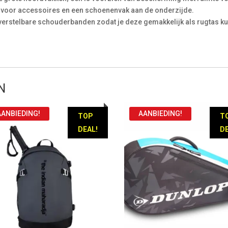
ken voor accessoires en een schoenenvak aan de onderzijde.
e verstelbare schouderbanden zodat je deze gemakkelijk als rugtas k
N
AANBIEDING!
AANBIEDING!
TOP
T
DEAL!
DE