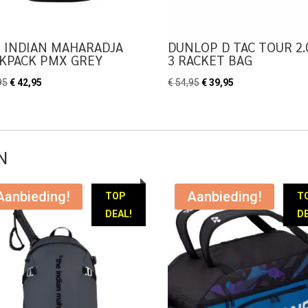
 INDIAN MAHARADJA
DUNLOP D TAC TOUR 2.
KPACK PMX GREY
3 RACKET BAG
Oorspronkelijke
Huidige
Oorspronkelijke
Huidige
95
€
42,95
€
54,95
€
39,95
prijs
prijs
prijs
prijs
was:
is:
was:
is:
€ 49,95.
€ 42,95.
€ 54,95.
€ 39,95.
N
Aanbieding!
Aanbieding!
TOP
T
DEAL!
DE