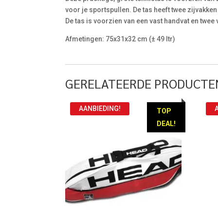
voor je sportspullen. De tas heeft twee zijvak
De tas is voorzien van een vast handvat en twe
Afmetingen: 75x31x32 cm (± 49 ltr)
GERELATEERDE PRODUCTE
AANBIEDING!
TOP
DEAL!