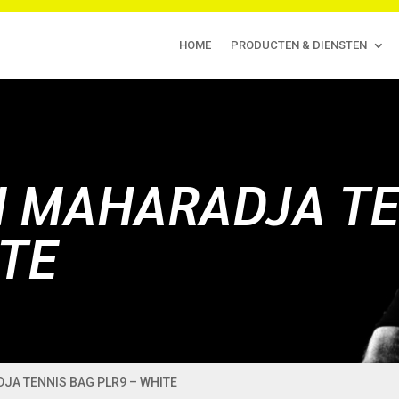
HOME
PRODUCTEN & DIENSTEN
N MAHARADJA TE
ITE
DJA TENNIS BAG PLR9 – WHITE