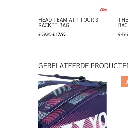
HEAD TEAM ATP TOUR 3
THE
RACKET BAG
BAC
Oorspronkelijke
Huidige
€
59,95
€
17,95
€
49,
prijs
prijs
was:
is:
€ 59,95.
€ 17,95.
GERELATEERDE PRODUCTE