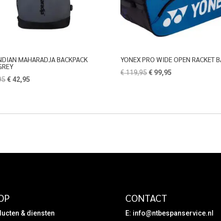
INDIAN MAHARADJA BACKPACK
YONEX PRO WIDE OPEN RACKET 
GREY
Oorspronkelijke
Huidige
€
119,95
€
99,95
Oorspronkelijke
Huidige
95
€
42,95
prijs
prijs
prijs
prijs
was:
is:
was:
is:
€ 119,95.
€ 99,95.
€ 49,95.
€ 42,95.
OP
CONTACT
ucten & diensten
E:
info@ntbespanservice.nl