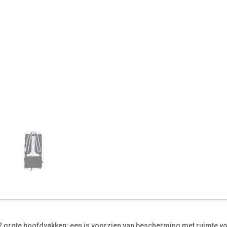
n 2 grote hoofdvakken; een is voorzien van bescherming met ruimte v