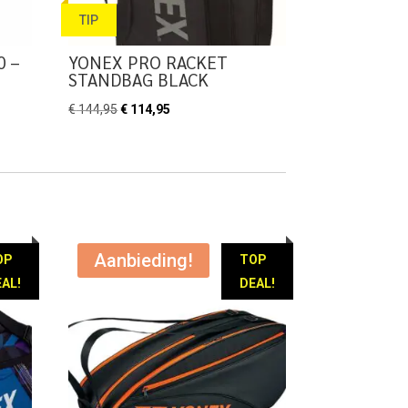
TIP
0 –
YONEX PRO RACKET
STANDBAG BLACK
Oorspronkelijke
Huidige
€
144,95
€
114,95
prijs
prijs
was:
is:
€ 144,95.
€ 114,95.
Aanbieding!
OP
TOP
AL!
DEAL!