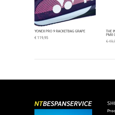
YONEX PRO 9 RACKETBAG GRAPE
THE 
PMX 
€
119,95
€
49,
SH
Prod