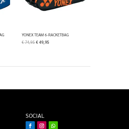
BAG
YONEX TEAM 6-RACKETBAG
Oorspronkelijke
Huidige
€
74,95
€
49,95
prijs
prijs
was:
is:
€ 74,95.
€ 49,95.
SOCIAL