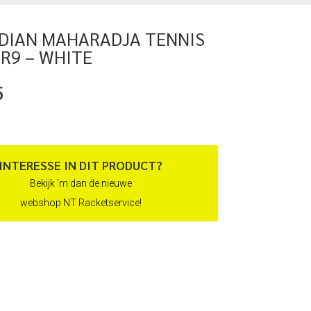
NDIAN MAHARADJA TENNIS
R9 – WHITE
5
INTERESSE IN DIT PRODUCT?
Bekijk 'm dan de nieuwe
webshop NT Racketservice!