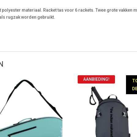
t polyester materiaal. Racket tas voor 6 rackets. Twee grote vakken met
ls rugzak worden gebruikt.
N
AANBIEDING!
T
DE