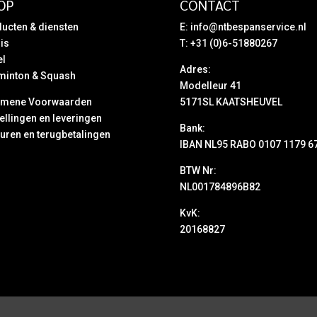
OP
CONTACT
ucten & diensten
E:
info@ntbespanservice.nl
is
T: +31 (0)6-51880267
el
Adres:
minton & Squash
Modelleur 41
emene Voorwaarden
5171SL KAATSHEUVEL
ellingen en leveringen
Bank:
uren en terugbetalingen
IBAN NL95 RABO 0107 1179 6
BTW Nr:
NL001784896B82
KvK:
20168827