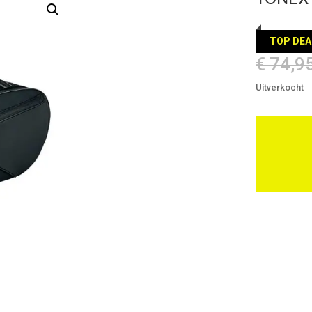
TOP DEA
€
74,9
Uitverkocht