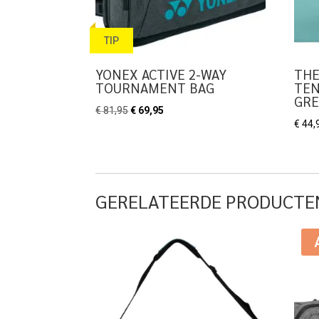
TIP
YONEX ACTIVE 2-WAY
THE
TOURNAMENT BAG
TEN
GR
Oorspronkelijke
Huidige
€
81,95
€
69,95
€
44,
prijs
prijs
was:
is:
€ 81,95.
€ 69,95.
GERELATEERDE PRODUCTE