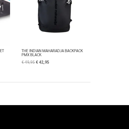
KET
THE INDIAN MAHARADJA BACKPACK
PMX BLACK
Oorspronkelijke
Huidige
€
49,95
€
42,95
prijs
prijs
was:
is:
€ 49,95.
€ 42,95.