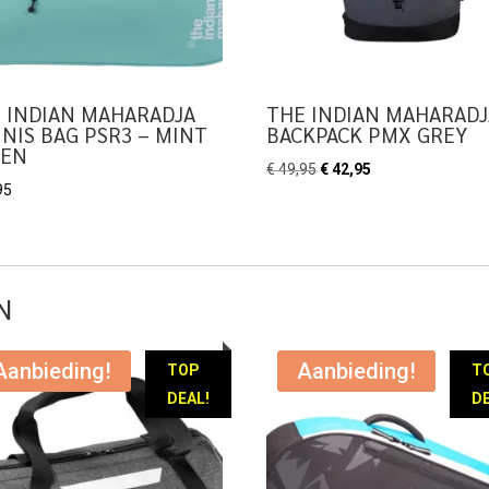
 INDIAN MAHARADJA
THE INDIAN MAHARADJ
NIS BAG PSR3 – MINT
BACKPACK PMX GREY
EEN
Oorspronkelijke
Huidige
€
49,95
€
42,95
95
prijs
prijs
was:
is:
€ 49,95.
€ 42,95.
N
Aanbieding!
Aanbieding!
TOP
T
DEAL!
DE