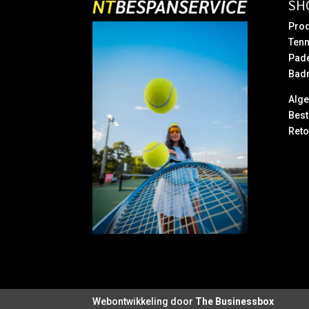
SH
Prod
Tenn
Pad
Bad
Alg
Best
Reto
Webontwikkeling door
The Businessbox