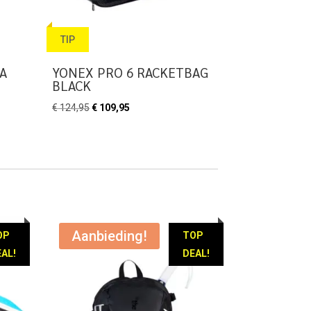
TIP
A
YONEX PRO 6 RACKETBAG
BLACK
Oorspronkelijke
Huidige
€
124,95
€
109,95
prijs
prijs
was:
is:
€ 124,95.
€ 109,95.
Aanbieding!
OP
TOP
AL!
DEAL!