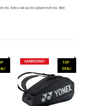
 rits. Extra vak op de zijkant met rits. Met
AANBIEDING!
OP
TOP
AL!
DEAL!