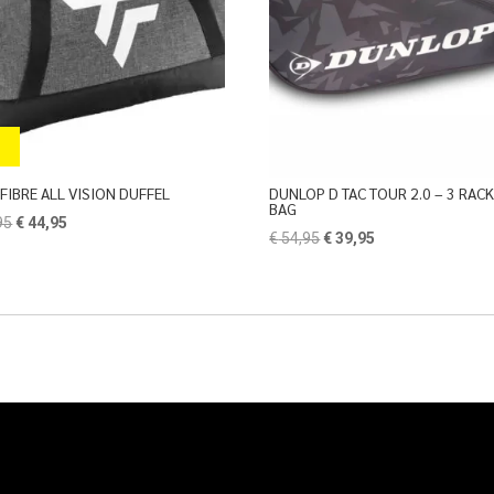
FIBRE ALL VISION DUFFEL
DUNLOP D TAC TOUR 2.0 – 3 RAC
BAG
Oorspronkelijke
Huidige
95
€
44,95
Oorspronkelijke
Huidige
€
54,95
€
39,95
prijs
prijs
prijs
prijs
was:
is:
was:
is:
€ 69,95.
€ 44,95.
€ 54,95.
€ 39,95.