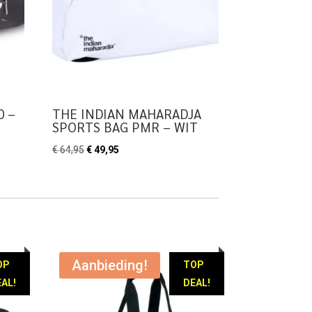
0 –
THE INDIAN MAHARADJA
SPORTS BAG PMR – WIT
Oorspronkelijke
Huidige
€
64,95
€
49,95
prijs
prijs
was:
is:
€ 64,95.
€ 49,95.
Aanbieding!
OP
TOP
AL!
DEAL!