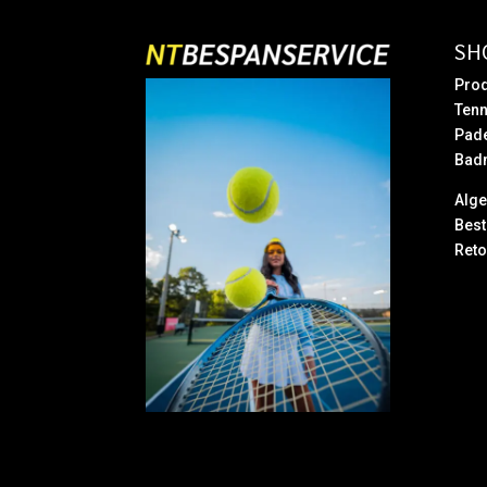
SH
Prod
Tenn
Pad
Bad
Alg
Best
Reto