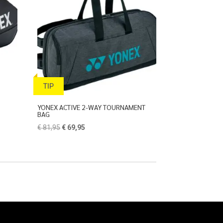
TIP
YONEX ACTIVE 2-WAY TOURNAMENT
BAG
Oorspronkelijke
Huidige
€
81,95
€
69,95
prijs
prijs
was:
is:
€ 81,95.
€ 69,95.