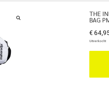
THE I
BAG P
€
64,9
Uitverkocht