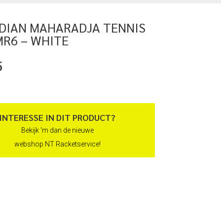
NDIAN MAHARADJA TENNIS
MR6 – WHITE
5
INTERESSE IN DIT PRODUCT?
Bekijk 'm dan de nieuwe
webshop NT Racketservice!