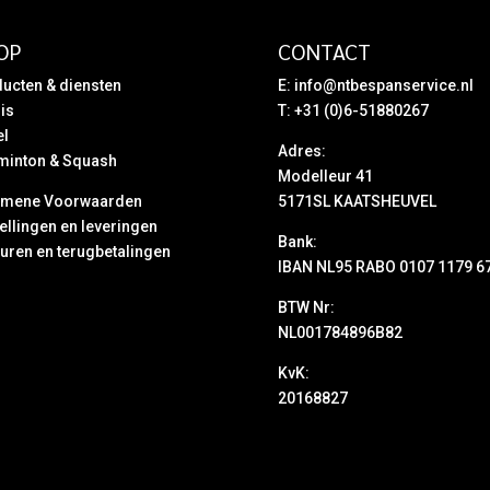
OP
CONTACT
ucten & diensten
E:
info@ntbespanservice.nl
is
T: +31 (0)6-51880267
el
Adres:
minton & Squash
Modelleur 41
emene Voorwaarden
5171SL KAATSHEUVEL
ellingen en leveringen
Bank:
uren en terugbetalingen
IBAN NL95 RABO 0107 1179 6
BTW Nr:
NL001784896B82
KvK:
20168827