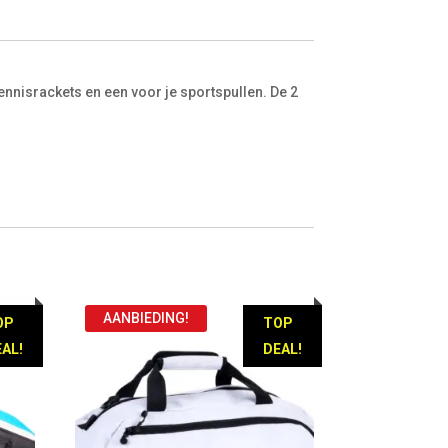
nnisrackets en een voor je sportspullen. De 2
AANBIEDING!
OP
TOP
AL!
DEAL!