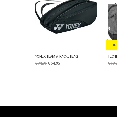
TIP
YONEX TEAM 6-RACKETBAG
TECNI
Oorspronkelijke
Huidige
€
74,95
€
64,95
€
69,
prijs
prijs
was:
is:
€ 74,95.
€ 64,95.