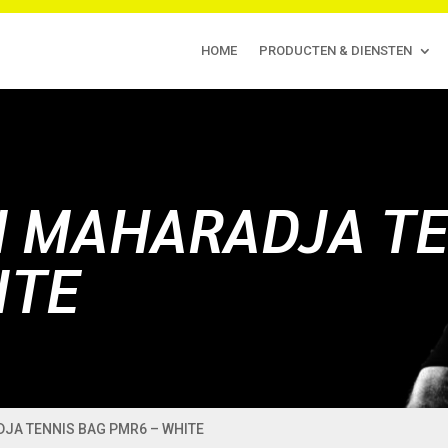
HOME
PRODUCTEN & DIENSTEN
N MAHARADJA TE
ITE
DJA TENNIS BAG PMR6 – WHITE