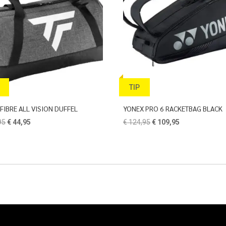
TIP
FIBRE ALL VISION DUFFEL
YONEX PRO 6 RACKETBAG BLACK
Oorspronkelijke
Huidige
Oorspronkelijke
Huidige
95
€
44,95
€
124,95
€
109,95
prijs
prijs
prijs
prijs
was:
is:
was:
is:
€ 69,95.
€ 44,95.
€ 124,95.
€ 109,95.