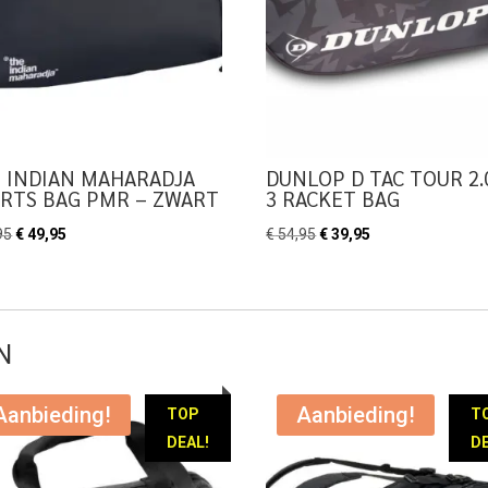
 INDIAN MAHARADJA
DUNLOP D TAC TOUR 2.
RTS BAG PMR – ZWART
3 RACKET BAG
Oorspronkelijke
Huidige
Oorspronkelijke
Huidige
95
€
49,95
€
54,95
€
39,95
prijs
prijs
prijs
prijs
was:
is:
was:
is:
€ 64,95.
€ 49,95.
€ 54,95.
€ 39,95.
N
Aanbieding!
Aanbieding!
TOP
T
DEAL!
DE