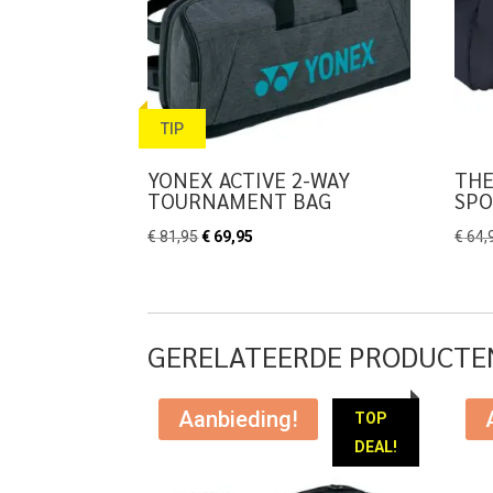
TIP
YONEX ACTIVE 2-WAY
THE
TOURNAMENT BAG
SPO
Oorspronkelijke
Huidige
€
81,95
€
69,95
€
64,
prijs
prijs
was:
is:
€ 81,95.
€ 69,95.
GERELATEERDE PRODUCTE
Aanbieding!
TOP
DEAL!