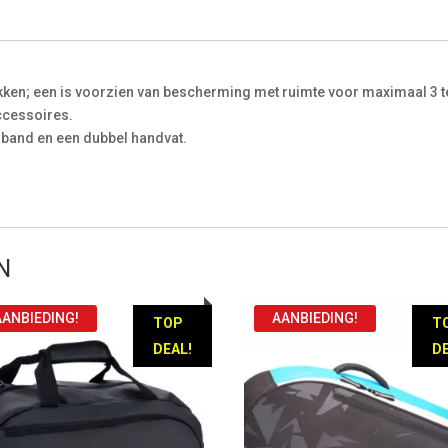
kken; een is voorzien van bescherming met ruimte voor maximaal 3 te
accessoires.
rband en een dubbel handvat.
N
AANBIEDING!
AANBIEDING!
TOP
T
DEAL!
DE