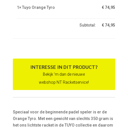
1×
Tuyo Orange Tyro
€
74,95
Subtotal:
€
74,95
INTERESSE IN DIT PRODUCT?
Bekijk 'm dan de nieuwe
webshop NT Racketservice!
Speciaal voor de beginnende padel speler is er de
Orange Tyro. Met een gewicht van slechts 350 gram is
het ons lichtste racket in de TUYO collectie en daarom