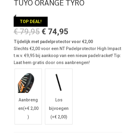
TUYO ORANGE TYRO
TOP DEAL!
Oorspronkelijke
Huidige
€
79,95
€
74,95
prijs
prijs
Tijdelijk met padelprotector voor €2,00
was:
is:
Slechts €2,00 voor een NT Padelprotector High Impact
€ 79,95.
€ 74,95.
t.w.v. €9,95 bij aankoop van een nieuw padelracket! Tip:
Laat hem gratis door ons aanbrengen!
Aanbreng
Los
en
(+
€
2,00
bijvoegen
)
(+
€
2,00
)