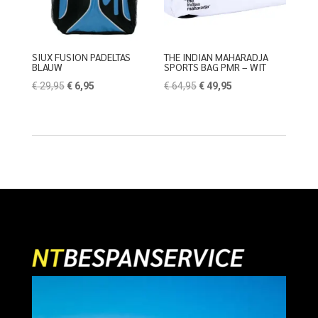
SIUX FUSION PADELTAS
THE INDIAN MAHARADJA
BLAUW
SPORTS BAG PMR – WIT
Oorspronkelijke
Huidige
Oorspronkelijke
Huidige
€
29,95
€
6,95
€
64,95
€
49,95
prijs
prijs
prijs
prijs
was:
is:
was:
is:
€ 29,95.
€ 6,95.
€ 64,95.
€ 49,95.