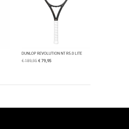
DUNLOP REVOLUTION NT R5.0 LITE
Oorspronkelijke
Huidige
€
189,95
€
79,95
prijs
prijs
was:
is:
€ 189,95.
€ 79,95.