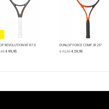
OP REVOLUTION NT R7.0
DUNLOP FORCE COMP JR 25″
Oorspronkelijke
Huidige
Oorspronkelijke
Huidige
,95
€
99,95
€
42,95
€
29,95
prijs
prijs
prijs
prijs
was:
is:
was:
is:
€ 209,95.
€ 99,95.
€ 42,95.
€ 29,95.