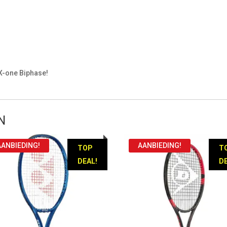
 X-one Biphase!
N
AANBIEDING!
AANBIEDING!
TOP
T
DEAL!
DE