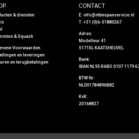
OP
CONTACT
ucten & diensten
E:
info@ntbespanservice.nl
is
T: +31 (0)6-51880267
el
Adres:
minton & Squash
Modelleur 41
emene Voorwaarden
5171SL KAATSHEUVEL
ellingen en leveringen
Bank:
uren en terugbetalingen
IBAN NL95 RABO 0107 1179 6
BTW Nr:
NL001784896B82
KvK:
20168827