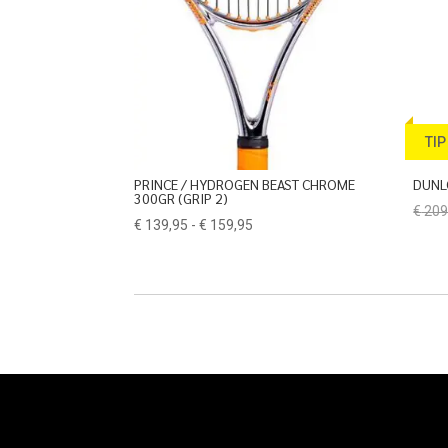
TIP
PRINCE / HYDROGEN BEAST CHROME
DUNL
300GR (GRIP 2)
€
209
Prijsklasse:
€
139,95
-
€
159,95
€ 139,95
tot
€ 159,95