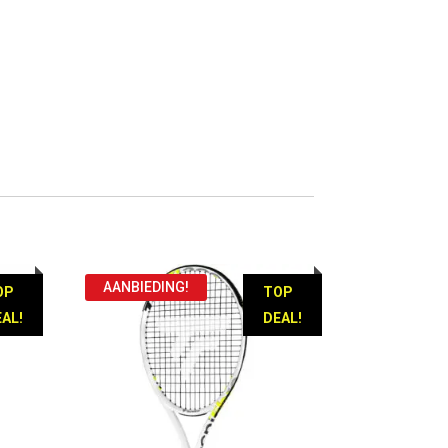
AANBIEDING!
OP
TOP
AL!
DEAL!