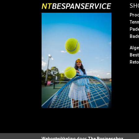
SH
Prod
Tenn
Pad
Bad
Alg
Best
Reto
Webontwikkeling door
The Businessbox