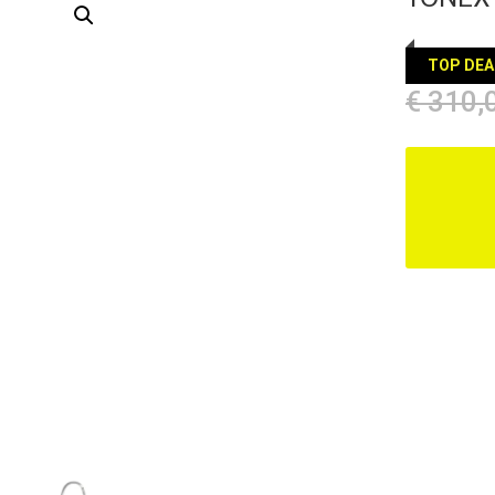
TOP DEA
€
310,