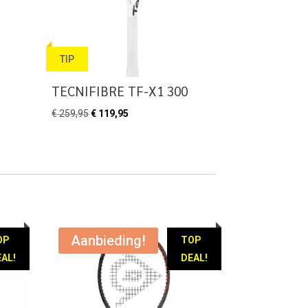
TIP
TECNIFIBRE TF-X1 300
Oorspronkelijke
Huidige
€
259,95
€
119,95
prijs
prijs
was:
is:
€ 259,95.
€ 119,95.
Aanbieding!
OP
TOP
AL!
DEAL!