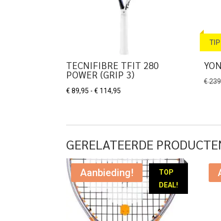
TIP
TECNIFIBRE TFIT 280
YON
POWER (GRIP 3)
€
239
Prijsklasse:
€
89,95
-
€
114,95
€ 89,95
tot
€ 114,95
GERELATEERDE PRODUCTE
Aanbieding!
TOP
DEAL!