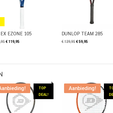
EX EZONE 105
DUNLOP TEAM 285
Oorspronkelijke
Huidige
Oorspronkelijke
Huidige
,95
€
119,95
€
139,95
€
59,95
prijs
prijs
prijs
prijs
was:
is:
was:
is:
€ 239,95.
€ 119,95.
€ 139,95.
€ 59,95.
N
Aanbieding!
Aanbieding!
TOP
T
DEAL!
DE