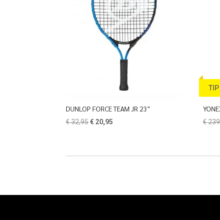
TIP
DUNLOP FORCE TEAM JR 23″
YONE
Oorspronkelijke
Huidige
€
32,95
€
20,95
€
239
prijs
prijs
was:
is:
€ 32,95.
€ 20,95.