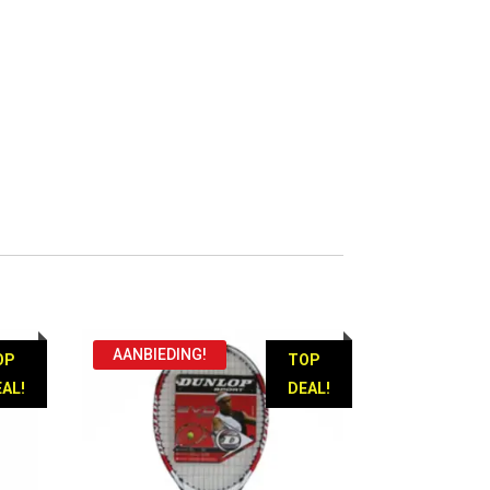
AANBIEDING!
OP
TOP
AL!
DEAL!