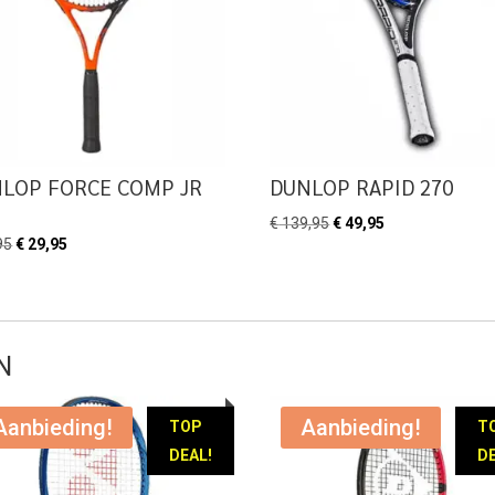
LOP FORCE COMP JR
DUNLOP RAPID 270
Oorspronkelijke
Huidige
€
139,95
€
49,95
Oorspronkelijke
Huidige
95
€
29,95
prijs
prijs
prijs
prijs
was:
is:
was:
is:
€ 139,95.
€ 49,95.
€ 42,95.
€ 29,95.
N
Aanbieding!
Aanbieding!
TOP
T
DEAL!
DE