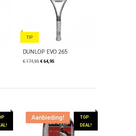
TIP
DUNLOP EVO 265
Oorspronkelijke
Huidige
€
174,95
€
64,95
prijs
prijs
was:
is:
€ 174,95.
€ 64,95.
Aanbieding!
OP
TOP
AL!
DEAL!