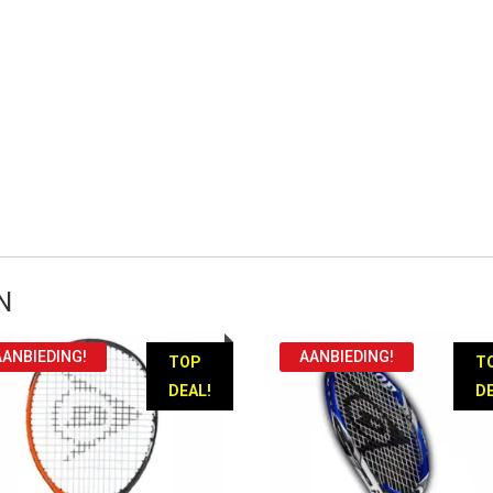
N
AANBIEDING!
AANBIEDING!
TOP
T
DEAL!
DE