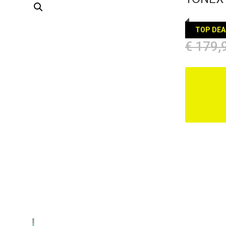
TOP DEA
€
179,