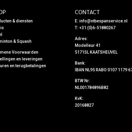
OP
CONTACT
ucten & diensten
E:
info@ntbespanservice.nl
is
T: +31 (0)6-51880267
el
Adres:
minton & Squash
Modelleur 41
emene Voorwaarden
5171SL KAATSHEUVEL
ellingen en leveringen
Bank:
uren en terugbetalingen
IBAN NL95 RABO 0107 1179 6
BTW Nr:
NL001784896B82
KvK:
20168827