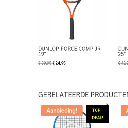
DUNLOP FORCE COMP JR
DUN
19″
25″
Oorspronkelijke
Huidige
€
39,95
€
24,95
€
42,
prijs
prijs
was:
is:
€ 39,95.
€ 24,95.
GERELATEERDE PRODUCTE
Aanbieding!
TOP
DEAL!