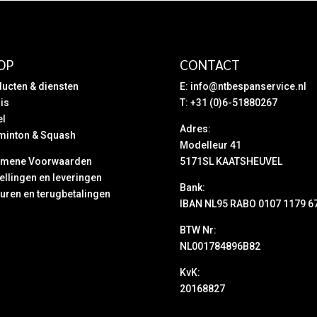
OP
CONTACT
ucten & diensten
E:
info@ntbespanservice.nl
is
T: +31 (0)6-51880267
el
Adres:
minton & Squash
Modelleur 41
emene Voorwaarden
5171SL KAATSHEUVEL
ellingen en leveringen
Bank:
uren en terugbetalingen
IBAN NL95 RABO 0107 1179 6
BTW Nr:
NL001784896B82
KvK:
20168827