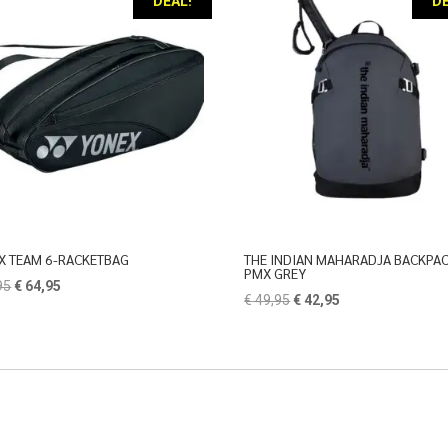
DEAL!
DE
X TEAM 6-RACKETBAG
THE INDIAN MAHARADJA BACKPA
PMX GREY
Oorspronkelijke
Huidige
95
€
64,95
Oorspronkelijke
Huidige
€
49,95
€
42,95
prijs
prijs
prijs
prijs
was:
is:
was:
is:
€ 74,95.
€ 64,95.
€ 49,95.
€ 42,95.