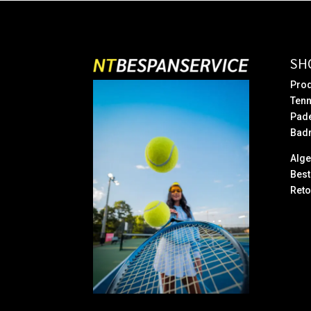
SH
Prod
Tenn
Pad
Bad
Alg
Best
Reto