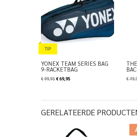
TIP
YONEX TEAM SERIES BAG
THE
9-RACKETBAG
BAC
Oorspronkelijke
Huidige
€
99,95
€
69,95
€
49,
prijs
prijs
was:
is:
€ 99,95.
€ 69,95.
GERELATEERDE PRODUCTE