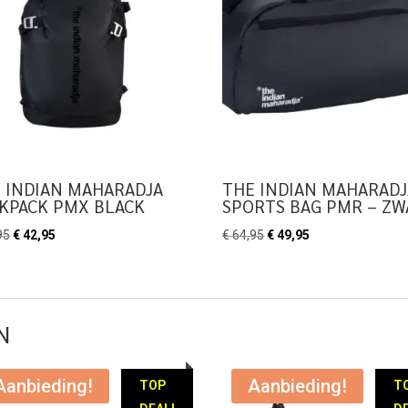
 INDIAN MAHARADJA
THE INDIAN MAHARADJ
KPACK PMX BLACK
SPORTS BAG PMR – Z
Oorspronkelijke
Huidige
Oorspronkelijke
Huidige
95
€
42,95
€
64,95
€
49,95
prijs
prijs
prijs
prijs
was:
is:
was:
is:
€ 49,95.
€ 42,95.
€ 64,95.
€ 49,95.
N
Aanbieding!
Aanbieding!
TOP
T