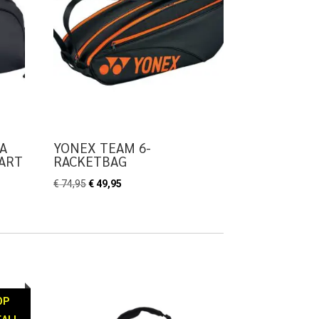
A
YONEX TEAM 6-
WART
RACKETBAG
Oorspronkelijke
Huidige
€
74,95
€
49,95
prijs
prijs
was:
is:
€ 74,95.
€ 49,95.
OP