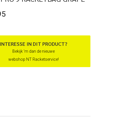
95
INTERESSE IN DIT PRODUCT?
Bekijk 'm dan de nieuwe
webshop NT Racketservice!