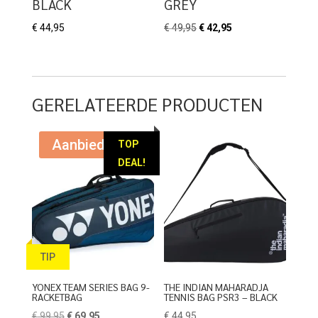
BLACK
GREY
Oorspronkelijke
Huidige
€
44,95
€
49,95
€
42,95
prijs
prijs
was:
is:
€ 49,95.
€ 42,95.
GERELATEERDE PRODUCTEN
Aanbieding!
TOP
DEAL!
TIP
YONEX TEAM SERIES BAG 9-
THE INDIAN MAHARADJA
RACKETBAG
TENNIS BAG PSR3 – BLACK
Oorspronkelijke
Huidige
€
99,95
€
69,95
€
44,95