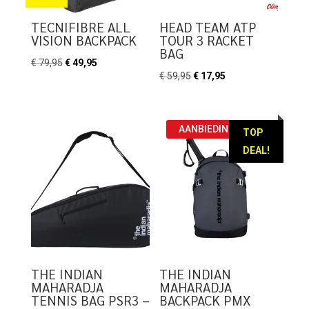
TECNIFIBRE ALL
HEAD TEAM ATP
VISION BACKPACK
TOUR 3 RACKET
BAG
Oorspronkelijke
Huidige
€
79,95
€
49,95
Oorspronkelijke
Huidige
€
59,95
€
17,95
prijs
prijs
prijs
prijs
was:
is:
was:
is:
€ 79,95.
€ 49,95.
€ 59,95.
€ 17,95.
AANBIEDING!
TOP
DEAL!
THE INDIAN
THE INDIAN
MAHARADJA
MAHARADJA
TENNIS BAG PSR3 –
BACKPACK PMX