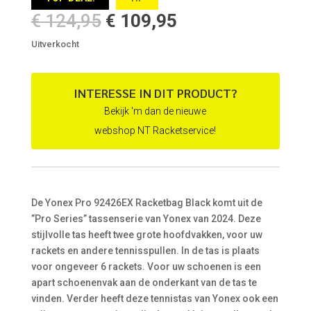
Oorspronkelijke
Huidige
€
124,95
€
109,95
prijs
prijs
Uitverkocht
was:
is:
€ 124,95.
€ 109,95.
INTERESSE IN DIT PRODUCT?
Bekijk 'm dan de nieuwe
webshop NT Racketservice!
De Yonex Pro 92426EX Racketbag Black komt uit de
”Pro Series” tassenserie van Yonex van 2024. Deze
stijlvolle tas heeft twee grote hoofdvakken, voor uw
rackets en andere tennisspullen. In de tas is plaats
voor ongeveer 6 rackets. Voor uw schoenen is een
apart schoenenvak aan de onderkant van de tas te
vinden. Verder heeft deze tennistas van Yonex ook een