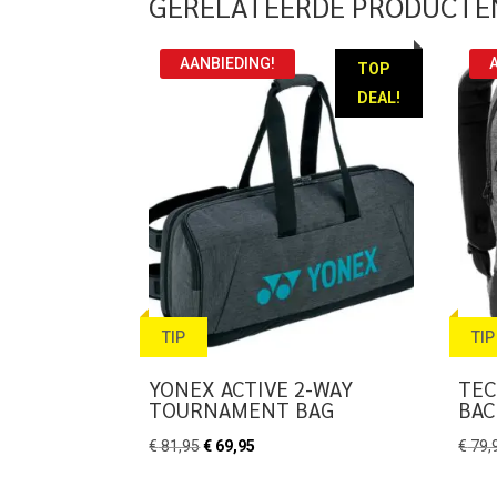
GERELATEERDE PRODUCTE
AANBIEDING!
TOP
DEAL!
TIP
TIP
YONEX ACTIVE 2-WAY
TEC
TOURNAMENT BAG
BAC
Oorspronkelijke
Huidige
€
81,95
€
69,95
€
79,
prijs
prijs