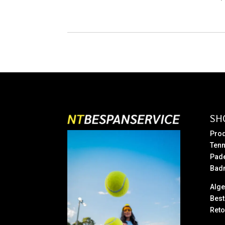
prijs
prijs
was:
is:
€ 79,95.
€ 49,95.
SH
Prod
Tenn
Pad
Bad
Alg
Best
Reto