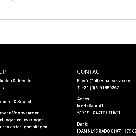
prijs
prijs
prijs
prijs
was:
is:
was:
is:
€ 59,95.
€ 17,95.
€ 49,95.
€ 42,95.
OP
CONTACT
ucten & diensten
E:
info@ntbespanservice.nl
is
T: +31 (0)6-51880267
el
Adres:
minton & Squash
Modelleur 41
emene Voorwaarden
5171SL KAATSHEUVEL
ellingen en leveringen
Bank:
uren en terugbetalingen
IBAN NL95 RABO 0107 1179 6