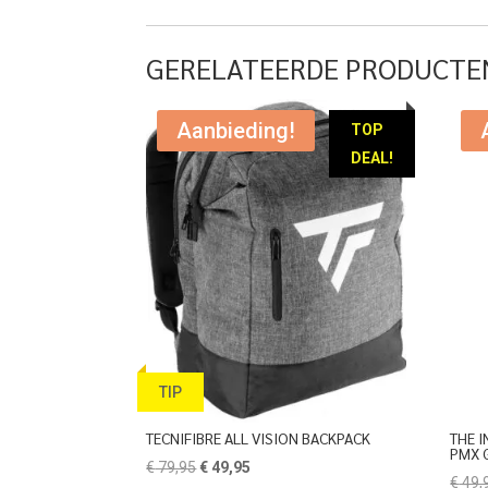
was:
is:
€ 81,95.
€ 69,95.
GERELATEERDE PRODUCTE
Aanbieding!
TOP
DEAL!
TIP
TECNIFIBRE ALL VISION BACKPACK
THE 
PMX 
Oorspronkelijke
Huidige
€
79,95
€
49,95
€
49,