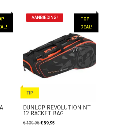
AANBIEDING!
OP
TOP
AL!
DEAL!
TIP
A
DUNLOP REVOLUTION NT
12 RACKET BAG
Oorspronkelijke
Huidige
€
109,95
€
59,95
prijs
prijs