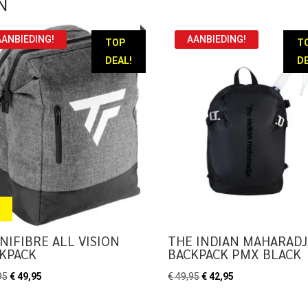
N
AANBIEDING!
AANBIEDING!
TOP
T
DEAL!
DE
NIFIBRE ALL VISION
THE INDIAN MAHARADJ
KPACK
BACKPACK PMX BLACK
Oorspronkelijke
Huidige
Oorspronkelijke
Huidige
95
€
49,95
€
49,95
€
42,95
prijs
prijs
prijs
prijs