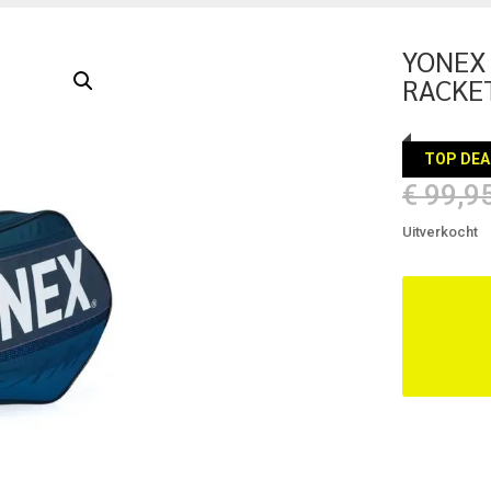
YONEX 
RACKE
TOP DEA
€
99,9
Uitverkocht