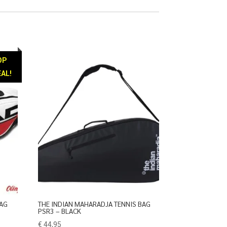
was:
is:
€ 109,95.
€ 59,95.
OP
AL!
BAG
THE INDIAN MAHARADJA TENNIS BAG
PSR3 – BLACK
€
44,95