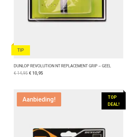
TIP
DUNLOP REVOLUTION NT REPLACEMENT GRIP – GEEL
Oorspronkelijke
Huidige
€
14,95
€
10,95
prijs
prijs
was:
is:
€ 14,95.
€ 10,95.
TOP
Aanbieding!
DEAL!