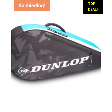
€ 59,95.
€ 34,95.
TOP
Aanbieding!
DEAL!