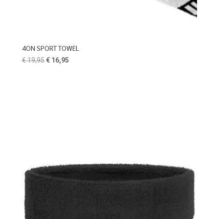
4ON SPORT TOWEL
Oorspronkelijke
Huidige
€
19,95
€
16,95
prijs
prijs
was:
is:
€ 19,95.
€ 16,95.