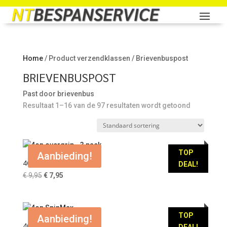
Home
/ Product verzendklassen / Brievenbuspost
BRIEVENBUSPOST
Past door brievenbus
Resultaat 1–16 van de 97 resultaten wordt getoond
TOP
Aanbieding!
4ON OVERGRIP – 3 PACK
DEAL!
Oorspronkelijke
Huidige
€
9,95
€
7,95
prijs
prijs
was:
is:
€ 9,95.
€ 7,95.
TOP
Aanbieding!
4ON SPINMAX