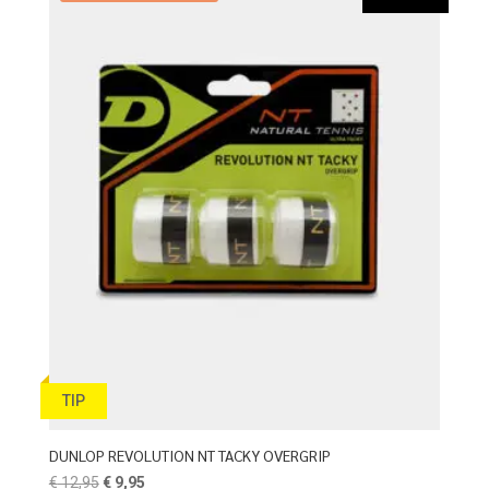
TIP
DUNLOP REVOLUTION NT TACKY OVERGRIP
Oorspronkelijke
Huidige
€
12,95
€
9,95