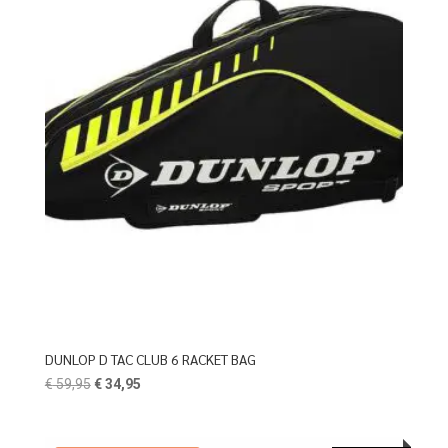
DUNLOP D TAC CLUB 6 RACKET BAG
Oorspronkelijke
Huidige
€
59,95
€
34,95
prijs
prijs
was:
is: