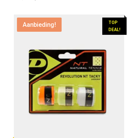
prijs
prijs
was:
is:
€ 12,95.
€ 9,95.
TOP
Aanbieding!
DEAL!