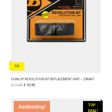
TIP
DUNLOP REVOLUTION NT REPLACEMENT GRIP – ZWART
Oorspronkelijke
Huidige
€
14,95
€
10,95
prijs
prijs
was:
is:
€ 14,95.
€ 10,95.
TOP
Aanbieding!
DEAL!