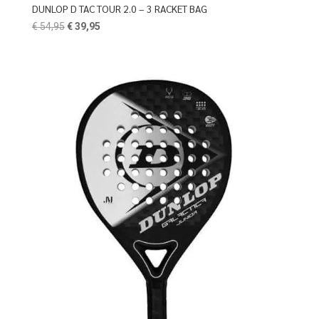
DUNLOP D TAC TOUR 2.0 – 3 RACKET BAG
Oorspronkelijke
Huidige
€
54,95
€
39,95
prijs
prijs
was:
is:
€ 54,95.
€ 39,95.