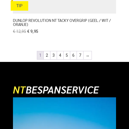
TIP
DUNLOP REVOLUTION NT TACKY OVERGRIP (GEEL / WIT /
ORANJE)
Oorspronkelijke
Huidige
€
12,95
€
9,95
prijs
prijs
was:
is:
€ 12,95.
€ 9,95.
1
2
3
4
5
6
7
→