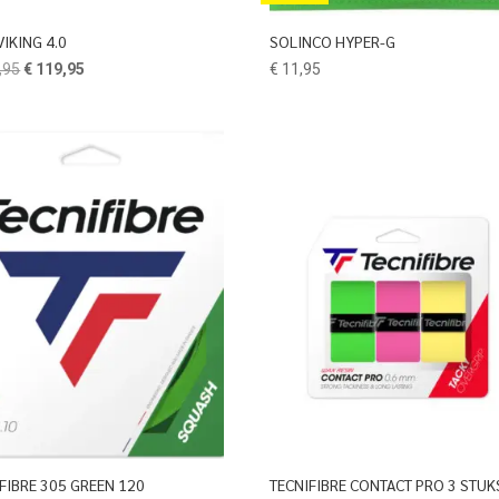
VIKING 4.0
SOLINCO HYPER-G
Oorspronkelijke
Huidige
,95
€
119,95
€
11,95
prijs
prijs
was:
is:
€ 129,95.
€ 119,95.
FIBRE 305 GREEN 120
TECNIFIBRE CONTACT PRO 3 STUK