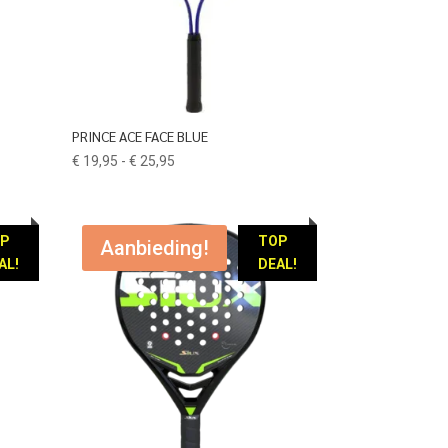
PRINCE ACE FACE BLUE
Prijsklasse:
€
19,95
-
€
25,95
€ 19,95
tot
€ 25,95
OP
TOP
Aanbieding!
AL!
DEAL!