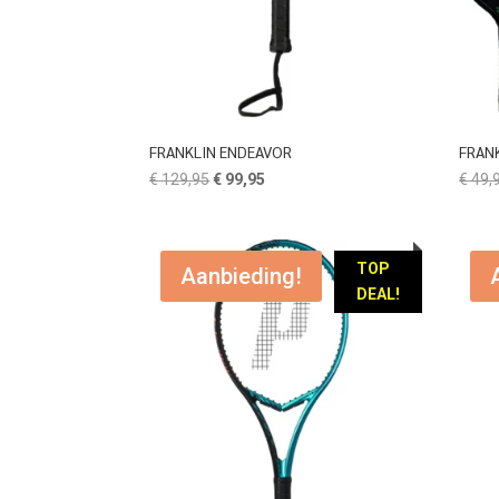
FRANKLIN ENDEAVOR
FRANK
Oorspronkelijke
Huidige
€
129,95
€
99,95
€
49,
prijs
prijs
was:
is:
€ 129,95.
€ 99,95.
TOP
Aanbieding!
DEAL!