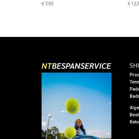
€
7,95
€
12,
SH
Prod
Tenn
Pad
Bad
Alg
Best
Reto