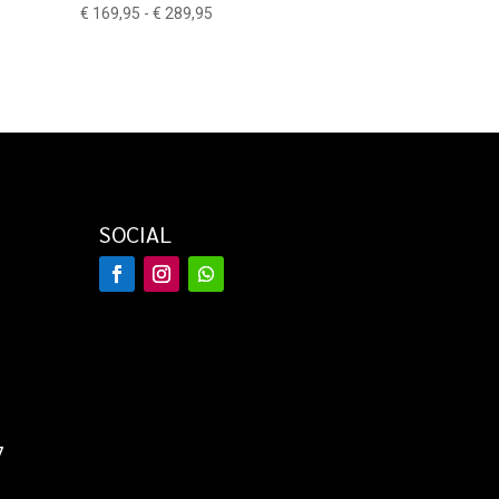
Prijsklasse:
€
169,95
-
€
289,95
€ 169,95
tot
€ 289,95
SOCIAL
7