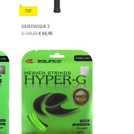
TIP
SIUX EVOQUE 3
Oorspronkelijke
Huidige
€
199,00
€
69,95
prijs
prijs
was:
is:
€ 199,00.
€ 69,95.