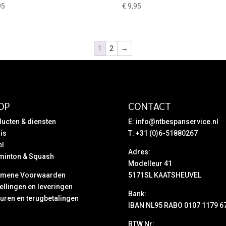
95
€
9,95
1
2
→
OP
CONTACT
ucten & diensten
E:
info@ntbespanservice.nl
is
T: +31 (0)6-51880267
el
Adres:
minton & Squash
Modelleur 41
emene Voorwaarden
5171SL KAATSHEUVEL
ellingen en leveringen
Bank:
uren en terugbetalingen
IBAN NL95 RABO 0107 1179 6
BTW Nr: