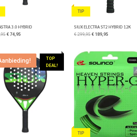
TIP
ASTRA 3.0 HYBRID
SIUX ELECTRA ST2 HYBRID 12K
Oorspronkelijke
Huidige
Oorspronkelijke
Huidige
,95
€
74,95
€
299,95
€
189,95
prijs
prijs
prijs
prijs
was:
is:
was:
is:
€ 189,95.
€ 74,95.
€ 299,95.
€ 189,95.
TOP
Aanbieding!
DEAL!
TIP