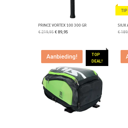
TIP
PRINCE VORTEX 100 300 GR
SIUX 
Oorspronkelijke
Huidige
€
219,95
€
89,95
€
189
prijs
prijs
was:
is:
€ 219,95.
€ 89,95.
TOP
Aanbieding!
DEAL!