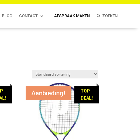
BLOG
CONTACT
AFSPRAAK MAKEN
ZOEKEN
OP
TOP
Aanbieding!
AL!
DEAL!