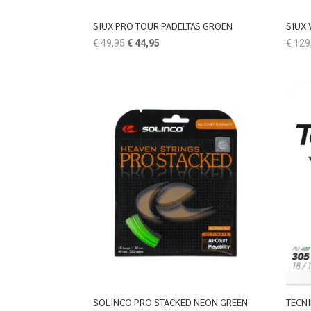
SIUX PRO TOUR PADELTAS GROEN
SIUX 
Oorspronkelijke
Huidige
€
49,95
€
44,95
€
129
prijs
prijs
was:
is:
€ 49,95.
€ 44,95.
SOLINCO PRO STACKED NEON GREEN
TECNI