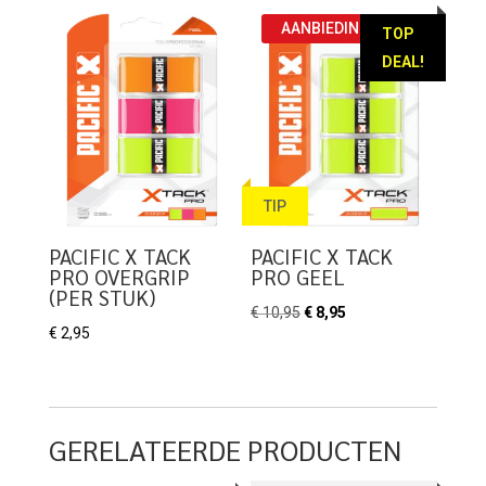
€ 12,95.
€ 9,95.
€ 41,95.
€ 32,95.
AANBIEDING!
TOP
DEAL!
TIP
PACIFIC X TACK
PACIFIC X TACK
PRO OVERGRIP
PRO GEEL
(PER STUK)
Oorspronkelijke
Huidige
€
10,95
€
8,95
€
2,95
prijs
prijs
was:
is:
€ 10,95.
€ 8,95.
GERELATEERDE PRODUCTEN