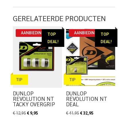
GERELATEERDE PRODUCTEN
AANBIEDING!
AANBIEDING!
TOP
TOP
DEAL!
DEAL!
TIP
TIP
DUNLOP
DUNLOP
REVOLUTION NT
REVOLUTION NT
TACKY OVERGRIP
DEAL
Oorspronkelijke
Huidige
Oorspronkelijke
Huidige
€
12,95
€
9,95
€
41,95
€
32,95
prijs
prijs
prijs
prijs
was:
is:
was:
is: