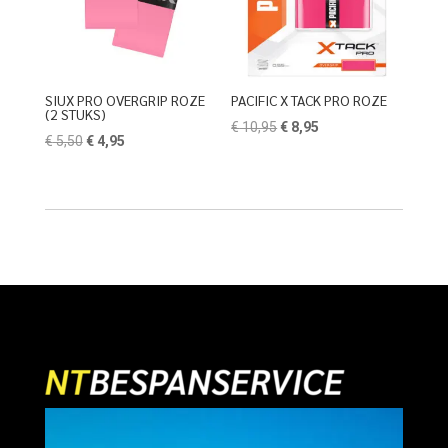
SIUX PRO OVERGRIP ROZE
PACIFIC X TACK PRO ROZE
(2 STUKS)
Oorspronkelijke
Huidige
€
10,95
€
8,95
Oorspronkelijke
Huidige
€
5,50
€
4,95
prijs
prijs
prijs
prijs
was:
is:
was:
is:
€ 10,95.
€ 8,95.
€ 5,50.
€ 4,95.