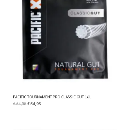
PACIFIC TOURNAMENT PRO CLASSIC GUT 16L
Oorspronkelijke
Huidige
€
64,95
€
54,95
prijs
prijs
was:
is:
€ 64,95.
€ 54,95.