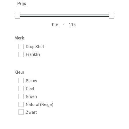
Prijs
€
-
Minimale prijs
Maximale prijs
Merk
Drop Shot
Franklin
Kleur
Blauw
Geel
Groen
Natural (Beige)
Zwart