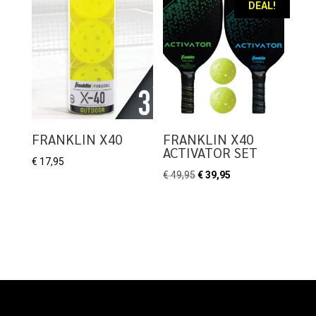
DEAL!
FRANKLIN X40
FRANKLIN X40
ACTIVATOR SET
€
17,95
Oorspronkelijke
Huidige
€
49,95
€
39,95
prijs
prijs
was:
is:
€ 49,95.
€ 39,95.