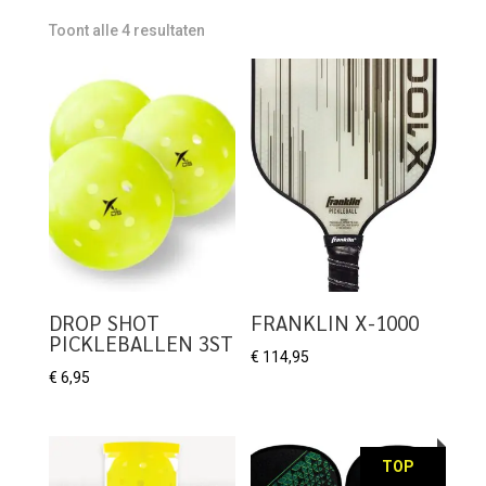
Toont alle 4 resultaten
DROP SHOT
FRANKLIN X-1000
PICKLEBALLEN 3ST
€
114,95
€
6,95
TOP