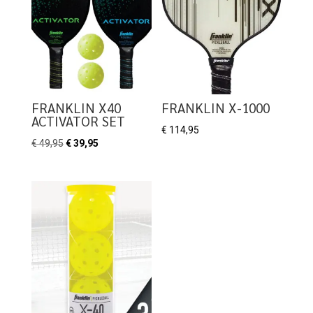
FRANKLIN X40
FRANKLIN X-1000
ACTIVATOR SET
€
114,95
Oorspronkelijke
Huidige
€
49,95
€
39,95
prijs
prijs
was:
is:
€ 49,95.
€ 39,95.