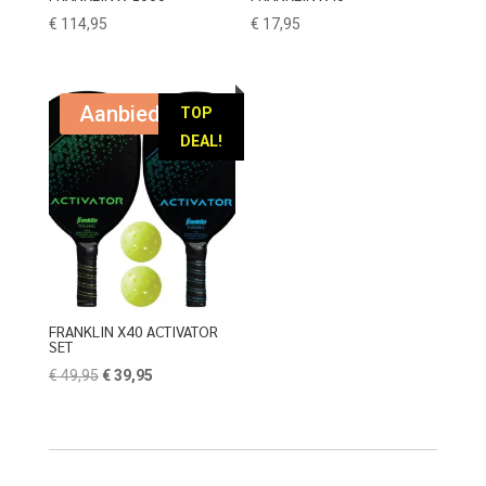
€
114,95
€
17,95
Aanbieding!
TOP
DEAL!
FRANKLIN X40 ACTIVATOR
SET
Oorspronkelijke
Huidige
€
49,95
€
39,95
prijs
prijs
was:
is:
€ 49,95.
€ 39,95.