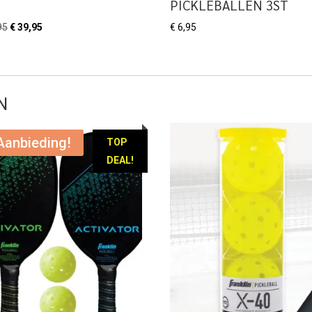
PICKLEBALLEN 3ST
Oorspronkelijke
Huidige
95
€
39,95
€
6,95
prijs
prijs
was:
is:
€ 49,95.
€ 39,95.
N
Aanbieding!
TOP
DEAL!