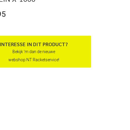
95
INTERESSE IN DIT PRODUCT?
Bekijk 'm dan de nieuwe
webshop NT Racketservice!