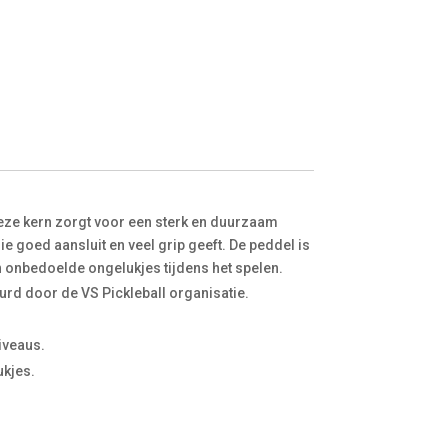
eze kern zorgt voor een sterk en duurzaam
e goed aansluit en veel grip geeft. De peddel is
 onbedoelde ongelukjes tijdens het spelen.
rd door de VS Pickleball organisatie.
iveaus.
ukjes.