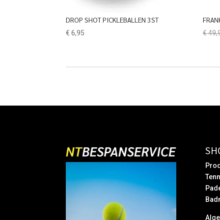
DROP SHOT PICKLEBALLEN 3ST
FRAN
€
6,95
€
49,
SH
Prod
Tenn
Pad
Bad
Alg