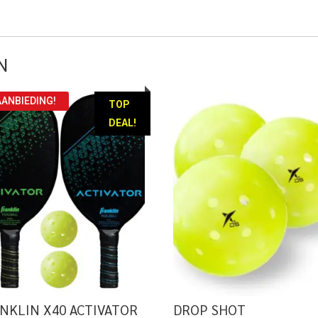
N
AANBIEDING!
TOP
DEAL!
NKLIN X40 ACTIVATOR
DROP SHOT