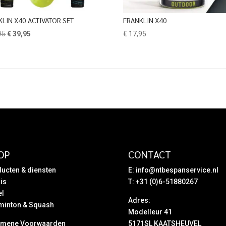
KLIN X40 ACTIVATOR SET
FRANKLIN X40
Oorspronkelijke
Huidige
95
€
39,95
€
17,95
prijs
prijs
was:
is:
€ 49,95.
€ 39,95.
OP
CONTACT
ucten & diensten
E:
info@ntbespanservice.nl
is
T: +31 (0)6-51880267
el
Adres:
minton & Squash
Modelleur 41
emene Voorwaarden
5171SL KAATSHEUVEL