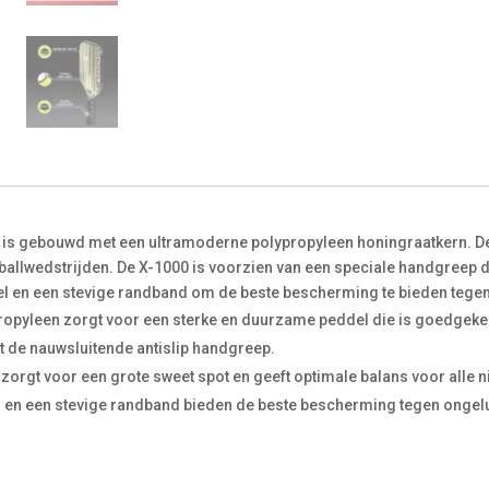
ts is gebouwd met een ultramoderne polypropyleen honingraatkern. D
eballwedstrijden. De X-1000 is voorzien van een speciale handgreep di
el en een stevige randband om de beste bescherming te bieden tegen
pyleen zorgt voor een sterke en duurzame peddel die is goedgekeu
 de nauwsluitende antislip handgreep.
rgt voor een grote sweet spot en geeft optimale balans voor alle n
 en een stevige randband bieden de beste bescherming tegen ongel