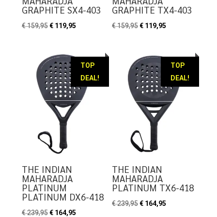
MAHARADJA
MAHARADJA
GRAPHITE SX4-403
GRAPHITE TX4-403
Oorspronkelijke
Huidige
Oorspronkelijke
Huidige
€
159,95
€
119,95
€
159,95
€
119,95
prijs
prijs
prijs
prijs
was:
is:
was:
is:
€ 159,95.
€ 119,95.
€ 159,95.
€ 119,95.
TOP
TOP
DEAL!
DEAL!
THE INDIAN
THE INDIAN
MAHARADJA
MAHARADJA
PLATINUM
PLATINUM TX6-418
PLATINUM DX6-418
Oorspronkelijke
Huidige
€
239,95
€
164,95
Oorspronkelijke
Huidige
€
239,95
€
164,95
prijs
prijs