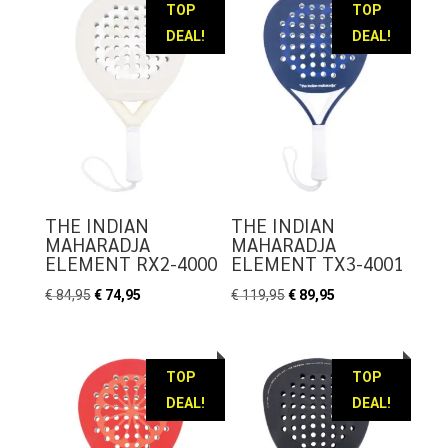
TOP
TOP
DEAL!
DEAL!
THE INDIAN
THE INDIAN
MAHARADJA
MAHARADJA
ELEMENT RX2-4000
ELEMENT TX3-4001
Oorspronkelijke
Huidige
Oorspronkelijke
Huidige
€
84,95
€
74,95
€
119,95
€
89,95
prijs
prijs
prijs
prijs
was:
is:
was:
is:
€ 84,95.
€ 74,95.
€ 119,95.
€ 89,95.
TOP
TOP
DEAL!
DEAL!