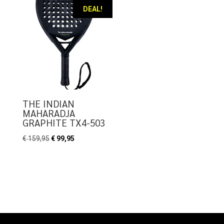
DEAL!
THE INDIAN
MAHARADJA
GRAPHITE TX4-503
Oorspronkelijke
Huidige
€
159,95
€
99,95
prijs
prijs
was:
is:
€ 159,95.
€ 99,95.