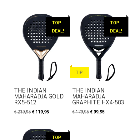
prijs
prijs
was:
is:
was:
is:
€ 239,95.
€ 164,95.
€ 239,95.
€ 164,95.
TOP
TOP
DEAL!
DEAL!
TIP
THE INDIAN
THE INDIAN
MAHARADJA GOLD
MAHARADJA
RX5-512
GRAPHITE HX4-503
Oorspronkelijke
Huidige
Oorspronkelijke
Huidige
€
219,95
€
119,95
€
179,95
€
99,95
prijs
prijs
prijs
prijs
was:
is:
was:
is:
€ 219,95.
€ 119,95.
€ 179,95.
€ 99,95.
TOP