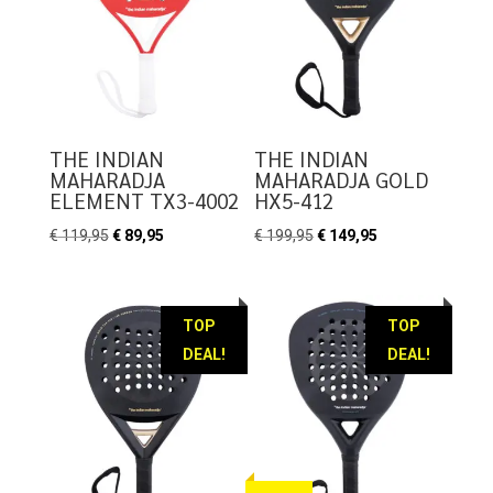
THE INDIAN
THE INDIAN
MAHARADJA
MAHARADJA GOLD
ELEMENT TX3-4002
HX5-412
Oorspronkelijke
Huidige
Oorspronkelijke
Huidige
€
119,95
€
89,95
€
199,95
€
149,95
prijs
prijs
prijs
prijs
was:
is:
was:
is:
€ 119,95.
€ 89,95.
€ 199,95.
€ 149,95.
TOP
TOP
DEAL!
DEAL!