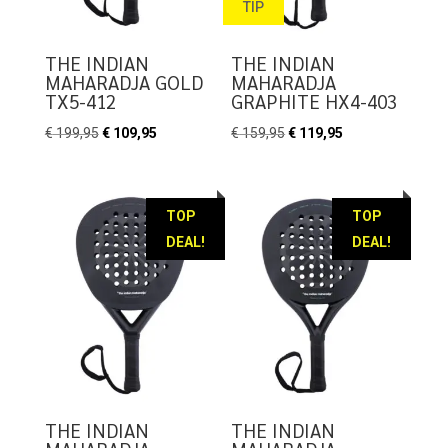
TIP
THE INDIAN
THE INDIAN
MAHARADJA GOLD
MAHARADJA
TX5-412
GRAPHITE HX4-403
Oorspronkelijke
Huidige
Oorspronkelijke
Huidige
€
199,95
€
109,95
€
159,95
€
119,95
prijs
prijs
prijs
prijs
was:
is:
was:
is:
€ 199,95.
€ 109,95.
€ 159,95.
€ 119,95.
TOP
TOP
DEAL!
DEAL!
THE INDIAN
THE INDIAN