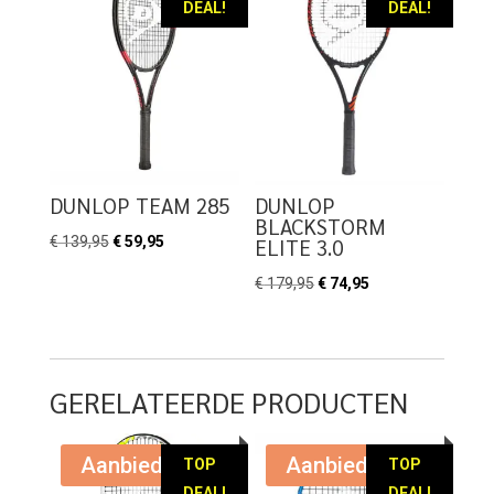
DEAL!
DEAL!
DUNLOP TEAM 285
DUNLOP
BLACKSTORM
Oorspronkelijke
Huidige
€
139,95
€
59,95
ELITE 3.0
prijs
prijs
Oorspronkelijke
Huidige
€
179,95
€
74,95
was:
is:
prijs
prijs
€ 139,95.
€ 59,95.
was:
is:
€ 179,95.
€ 74,95.
GERELATEERDE PRODUCTEN
Aanbieding!
Aanbieding!
TOP
TOP
DEAL!
DEAL!