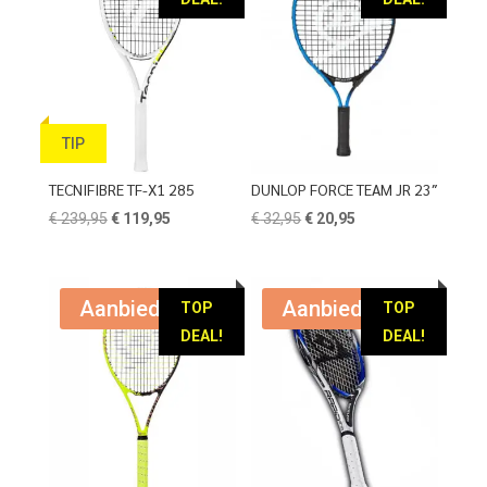
TIP
TECNIFIBRE TF-X1 285
DUNLOP FORCE TEAM JR 23″
Oorspronkelijke
Huidige
Oorspronkelijke
Huidige
€
239,95
€
119,95
€
32,95
€
20,95
prijs
prijs
prijs
prijs
was:
is:
was:
is:
€ 239,95.
€ 119,95.
€ 32,95.
€ 20,95.
Aanbieding!
Aanbieding!
TOP
TOP
DEAL!
DEAL!