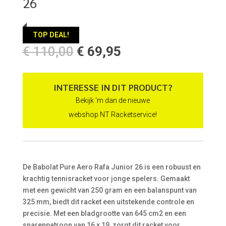
26
TOP DEAL!
Oorspronkelijke
Huidige
€
110,00
€
69,95
prijs
prijs
was:
is:
€ 110,00.
€ 69,95.
INTERESSE IN DIT PRODUCT?
Bekijk 'm dan de nieuwe
webshop NT Racketservice!
De Babolat Pure Aero Rafa Junior 26 is een robuust en
krachtig tennisracket voor jonge spelers. Gemaakt
met een gewicht van 250 gram en een balanspunt van
325 mm, biedt dit racket een uitstekende controle en
precisie. Met een bladgrootte van 645 cm2 en een
snarenpatroon van 16 x 19, zorgt dit racket voor