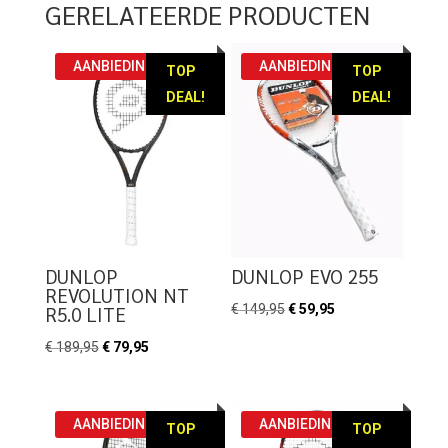
GERELATEERDE PRODUCTEN
AANBIEDING!
AANBIEDING!
TOP
TOP
DEAL!
DEAL!
DUNLOP
DUNLOP EVO 255
REVOLUTION NT
Oorspronkelijke
Huidige
€
149,95
€
59,95
R5.0 LITE
prijs
prijs
Oorspronkelijke
Huidige
€
189,95
€
79,95
was:
is:
prijs
prijs
€ 149,95.
€ 59,95.
was:
is:
€ 189,95.
€ 79,95.
AANBIEDING!
AANBIEDING!
TOP
TOP