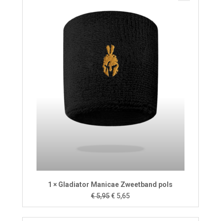
1 × Gladiator Manicae Zweetband pols
Oorspronkelijke
Huidige
€
5,95
€
5,65
prijs
prijs
was:
is: