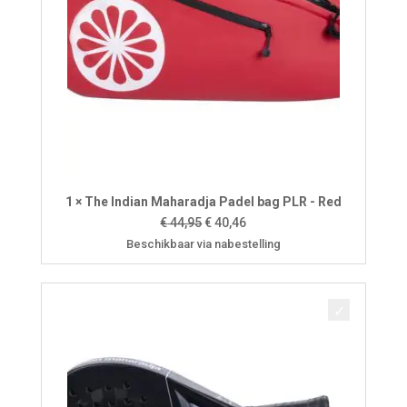
1 × The Indian Maharadja Padel bag PLR - Red
Oorspronkelijke
Huidige
€
44,95
€
40,46
prijs
prijs
Beschikbaar via nabestelling
was:
is:
€ 44,95.
€ 40,46.