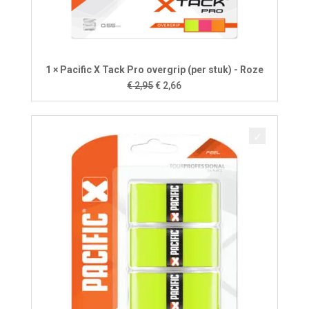
1 × Pacific X Tack Pro overgrip (per stuk) - Roze
Oorspronkelijke
Huidige
€
2,95
€
2,66
prijs
prijs
was:
is:
€ 2,95.
€ 2,66.