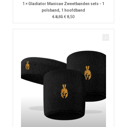
1 × Gladiator Manicae Zweetbanden sets - 1
polsband, 1 hoofdband
Oorspronkelijke
Huidige
€
8,95
€
8,50
prijs
prijs
was:
is:
€ 8,95.
€ 8,50.