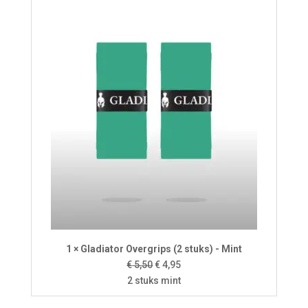
1 × Gladiator Overgrips (2 stuks) - Mint
Oorspronkelijke
Huidige
€
5,50
€
4,95
prijs
prijs
2 stuks mint
was:
is: