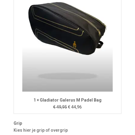
1 × Gladiator Galerus M Padel Bag
Oorspronkelijke
Huidige
€
49,95
€
44,96
prijs
prijs
was:
is:
Grip
€ 49,95.
€ 44,96.
Kies hier je grip of overgrip