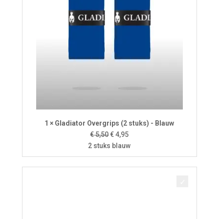
1 × Gladiator Overgrips (2 stuks) - Blauw
Oorspronkelijke
Huidige
€
5,50
€
4,95
prijs
prijs
2 stuks blauw
was:
is:
€ 5,50.
€ 4,95.