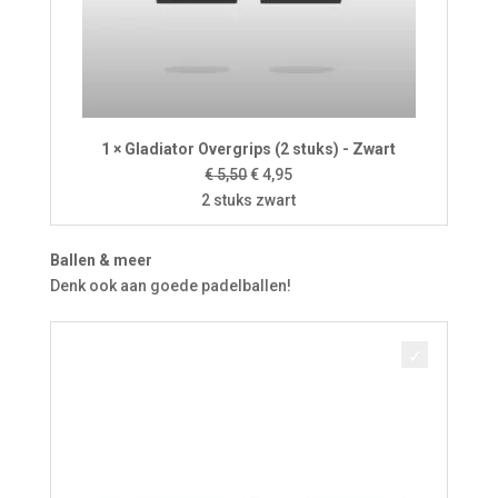
1 × Gladiator Overgrips (2 stuks) - Zwart
Oorspronkelijke
Huidige
€
5,50
€
4,95
prijs
prijs
2 stuks zwart
was:
is:
€ 5,50.
€ 4,95.
Ballen & meer
Denk ook aan goede padelballen!