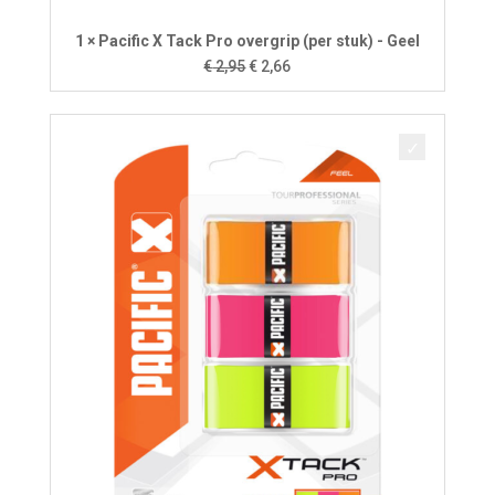
1 × Pacific X Tack Pro overgrip (per stuk) - Geel
Oorspronkelijke
Huidige
€
2,95
€
2,66
prijs
prijs
was:
is:
€ 2,95.
€ 2,66.