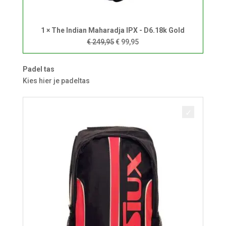
1 × The Indian Maharadja IPX - D6.18k Gold
Oorspronkelijke
Huidige
€
249,95
€
99,95
prijs
prijs
was:
is:
Padel tas
€ 249,95.
€ 99,95.
Kies hier je padeltas