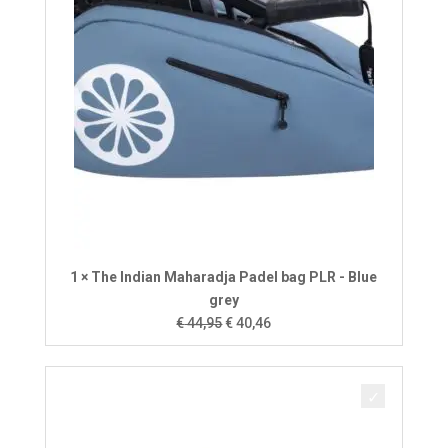
1 × The Indian Maharadja Padel bag PLR - Blue
grey
Oorspronkelijke
Huidige
€
44,95
€
40,46
prijs
prijs
was:
is:
€ 44,95.
€ 40,46.