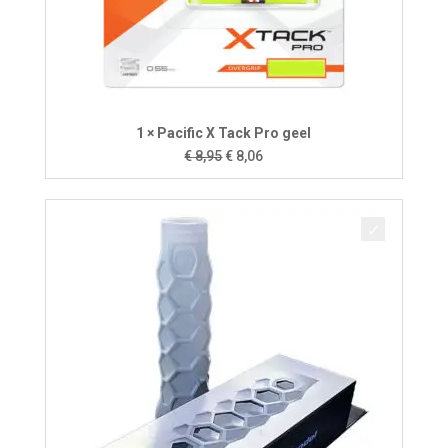
1 × Pacific X Tack Pro geel
Oorspronkelijke
Huidige
€
8,95
€
8,06
prijs
prijs
was:
is:
€ 8,95.
€ 8,06.