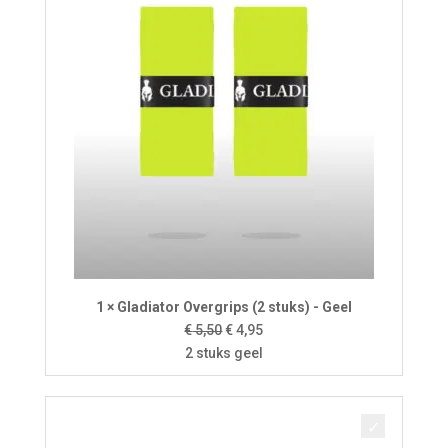
1 × Gladiator Overgrips (2 stuks) - Geel
Oorspronkelijke
Huidige
€
5,50
€
4,95
prijs
prijs
2 stuks geel
was:
is:
€ 5,50.
€ 4,95.