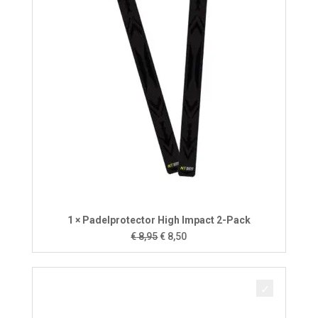
1 × Padelprotector High Impact 2-Pack
Oorspronkelijke
Huidige
€
8,95
€
8,50
prijs
prijs
was:
is:
€ 8,95.
€ 8,50.