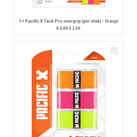
1 × Pacific X Tack Pro overgrip (per stuk) - Oranje
Oorspronkelijke
Huidige
€
2,95
€
2,66
prijs
prijs
was:
is:
€ 2,95.
€ 2,66.