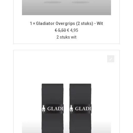
1 × Gladiator Overgrips (2 stuks) - Wit
Oorspronkelijke
Huidige
€
5,50
€
4,95
prijs
prijs
2 stuks wit
was:
is:
€ 5,50.
€ 4,95.