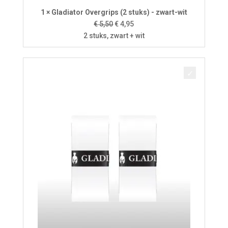
1 × Gladiator Overgrips (2 stuks) - zwart-wit
Oorspronkelijke
Huidige
€
5,50
€
4,95
prijs
prijs
2 stuks, zwart + wit
was:
is:
€ 5,50.
€ 4,95.