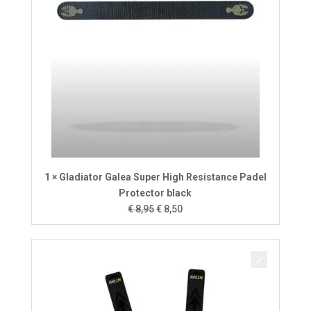
1 × Gladiator Galea Super High Resistance Padel
Protector black
Oorspronkelijke
Huidige
€
8,95
€
8,50
prijs
prijs
was:
is:
€ 8,95.
€ 8,50.