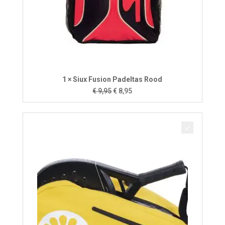
1 × Siux Fusion Padeltas Rood
Oorspronkelijke
Huidige
€
9,95
€
8,95
prijs
prijs
was:
is:
€ 9,95.
€ 8,95.