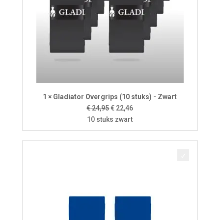
1 × Gladiator Overgrips (10 stuks) - Zwart
Oorspronkelijke
Huidige
€
24,95
€
22,46
prijs
prijs
10 stuks zwart
was:
is:
€ 24,95.
€ 22,46.