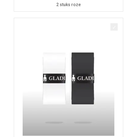
prijs
prijs
2 stuks roze
was:
is:
€ 5,50.
€ 4,95.