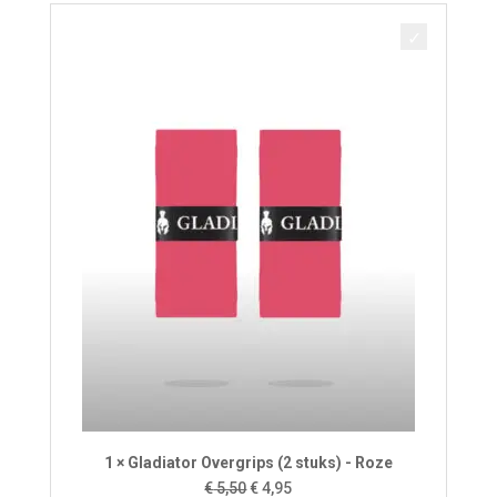
€ 5,50.
€ 4,95.
1 × Gladiator Overgrips (2 stuks) - Roze
Oorspronkelijke
Huidige
€
5,50
€
4,95