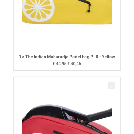
1 × The Indian Maharadja Padel bag PLR - Yellow
Oorspronkelijke
Huidige
€
44,95
€
40,46
prijs
prijs
was:
is:
€ 44,95.
€ 40,46.