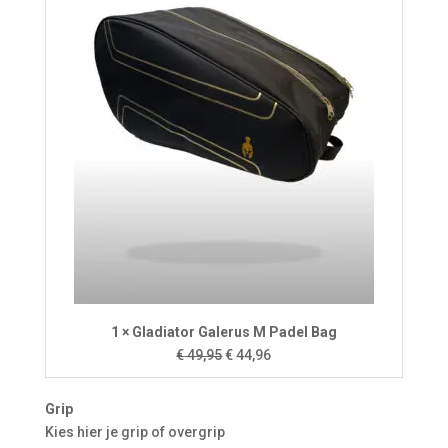
1 × Gladiator Galerus M Padel Bag
Oorspronkelijke
Huidige
€
49,95
€
44,96
prijs
prijs
was:
is:
Grip
€ 49,95.
€ 44,96.
Kies hier je grip of overgrip