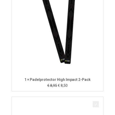
1 × Padelprotector High Impact 2-Pack
Oorspronkelijke
Huidige
€
8,95
€
8,50
prijs
prijs
was:
is:
€ 8,95.
€ 8,50.