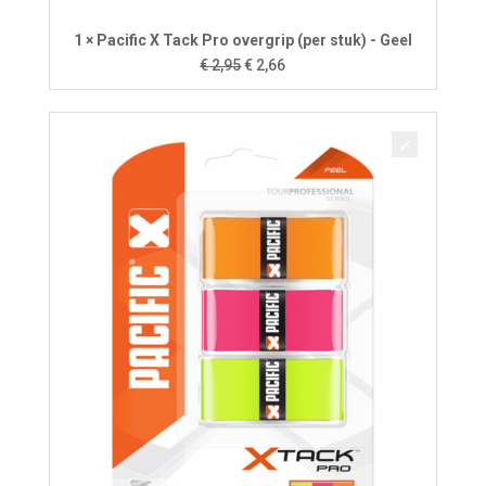
1 × Pacific X Tack Pro overgrip (per stuk) - Geel
Oorspronkelijke
Huidige
€
2,95
€
2,66
prijs
prijs
was:
is:
€ 2,95.
€ 2,66.