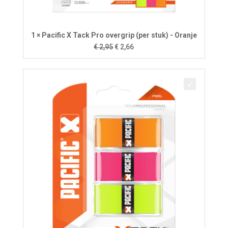
1 × Pacific X Tack Pro overgrip (per stuk) - Oranje
Oorspronkelijke
Huidige
€
2,95
€
2,66
prijs
prijs
was:
is:
€ 2,95.
€ 2,66.