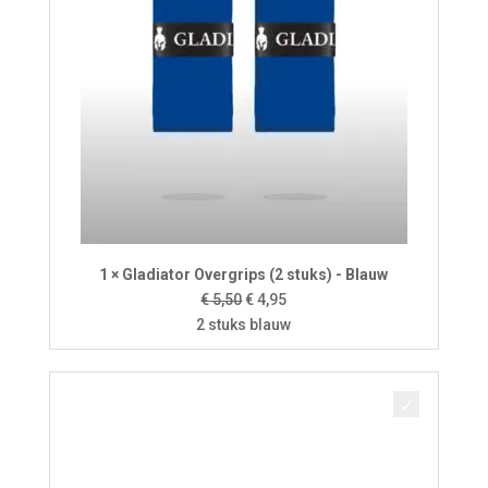
1 × Gladiator Overgrips (2 stuks) - Blauw
Oorspronkelijke
Huidige
€
5,50
€
4,95
prijs
prijs
2 stuks blauw
was:
is:
€ 5,50.
€ 4,95.