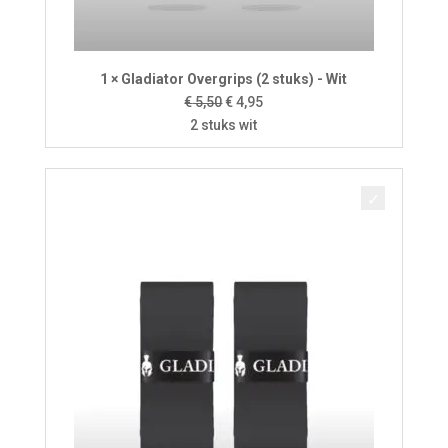
1 × Gladiator Overgrips (2 stuks) - Wit
Oorspronkelijke
Huidige
€
5,50
€
4,95
prijs
prijs
2 stuks wit
was:
is:
€ 5,50.
€ 4,95.