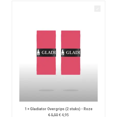
€ 5,50.
€ 4,95.
1 × Gladiator Overgrips (2 stuks) - Roze
Oorspronkelijke
Huidige
€
5,50
€
4,95