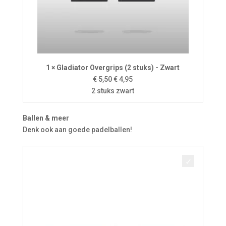
1 × Gladiator Overgrips (2 stuks) - Zwart
Oorspronkelijke
Huidige
€
5,50
€
4,95
prijs
prijs
2 stuks zwart
was:
is:
€ 5,50.
€ 4,95.
Ballen & meer
Denk ook aan goede padelballen!