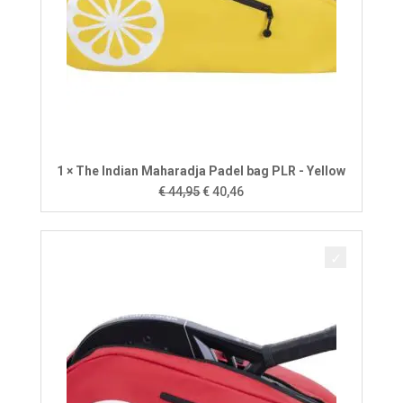
1 × The Indian Maharadja Padel bag PLR - Yellow
Oorspronkelijke
Huidige
€
44,95
€
40,46
prijs
prijs
was:
is:
€ 44,95.
€ 40,46.