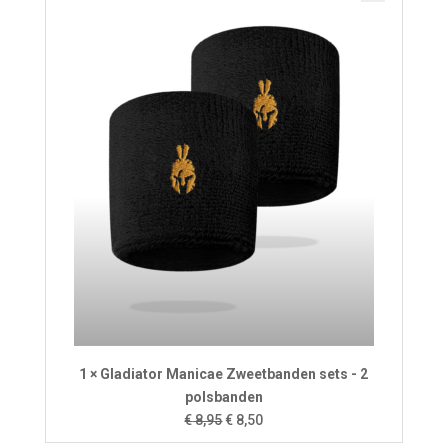
1 × Gladiator Manicae Zweetbanden sets - 2
polsbanden
Oorspronkelijke
Huidige
€
8,95
€
8,50
prijs
prijs