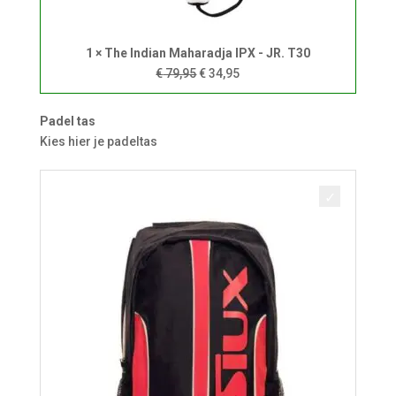
1 × The Indian Maharadja IPX - JR. T30
Oorspronkelijke
Huidige
€
79,95
€
34,95
prijs
prijs
was:
is:
Padel tas
€ 79,95.
€ 34,95.
Kies hier je padeltas