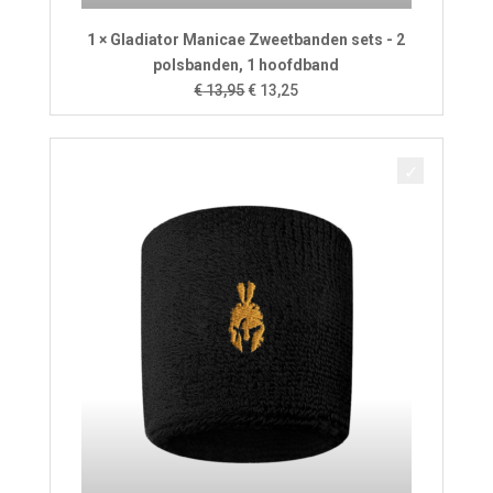
1 × Gladiator Manicae Zweetbanden sets - 2
polsbanden, 1 hoofdband
Oorspronkelijke
Huidige
€
13,95
€
13,25
prijs
prijs
was:
is:
€ 13,95.
€ 13,25.