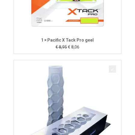
1 × Pacific X Tack Pro geel
Oorspronkelijke
Huidige
€
8,95
€
8,06
prijs
prijs
was:
is:
€ 8,95.
€ 8,06.