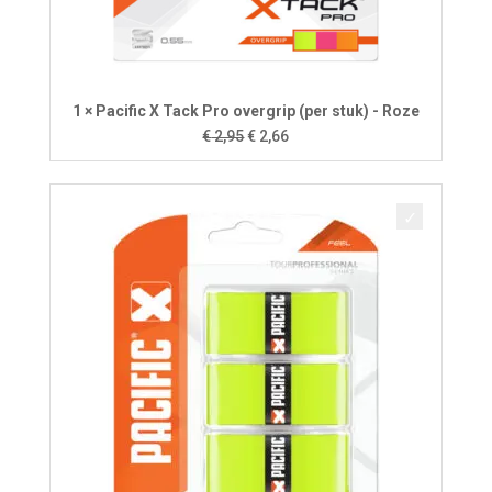
1 × Pacific X Tack Pro overgrip (per stuk) - Roze
Oorspronkelijke
Huidige
€
2,95
€
2,66
prijs
prijs
was:
is:
€ 2,95.
€ 2,66.