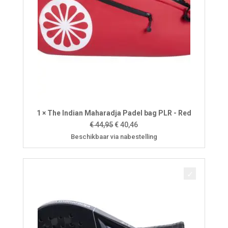
1 × The Indian Maharadja Padel bag PLR - Red
Oorspronkelijke
Huidige
€
44,95
€
40,46
prijs
prijs
Beschikbaar via nabestelling
was:
is:
€ 44,95.
€ 40,46.