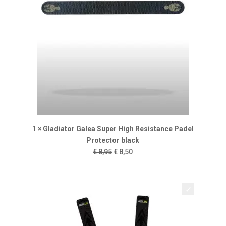
1 × Gladiator Galea Super High Resistance Padel
Protector black
Oorspronkelijke
Huidige
€
8,95
€
8,50
prijs
prijs
was:
is:
€ 8,95.
€ 8,50.