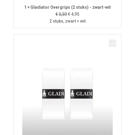
1 × Gladiator Overgrips (2 stuks) - zwart-wit
Oorspronkelijke
Huidige
€
5,50
€
4,95
prijs
prijs
2 stuks, zwart + wit
was:
is:
€ 5,50.
€ 4,95.