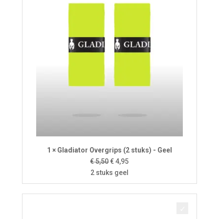
1 × Gladiator Overgrips (2 stuks) - Geel
Oorspronkelijke
Huidige
€
5,50
€
4,95
prijs
prijs
2 stuks geel
was:
is:
€ 5,50.
€ 4,95.