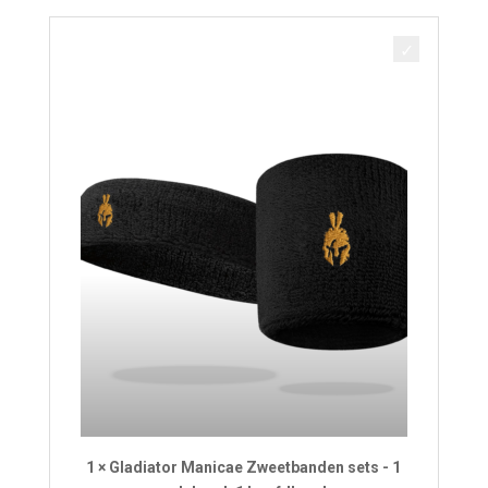
was:
is:
€ 8,95.
€ 8,50.
1 × Gladiator Manicae Zweetbanden sets - 1