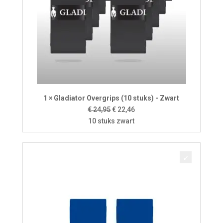
1 × Gladiator Overgrips (10 stuks) - Zwart
Oorspronkelijke
Huidige
€
24,95
€
22,46
prijs
prijs
10 stuks zwart
was:
is:
€ 24,95.
€ 22,46.