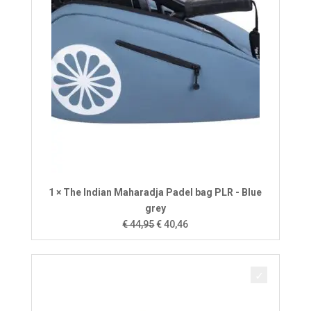
1 × The Indian Maharadja Padel bag PLR - Blue
grey
Oorspronkelijke
Huidige
€
44,95
€
40,46
prijs
prijs
was:
is:
€ 44,95.
€ 40,46.