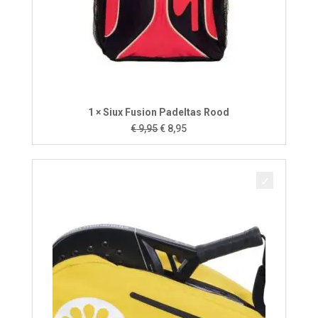
1 × Siux Fusion Padeltas Rood
Oorspronkelijke
Huidige
€
9,95
€
8,95
prijs
prijs
was:
is:
€ 9,95.
€ 8,95.