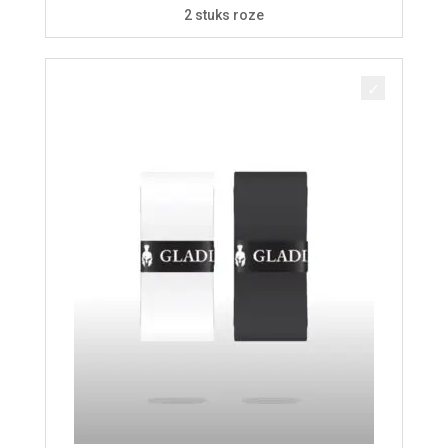
prijs
prijs
2 stuks roze
was:
is:
€ 5,50.
€ 4,95.