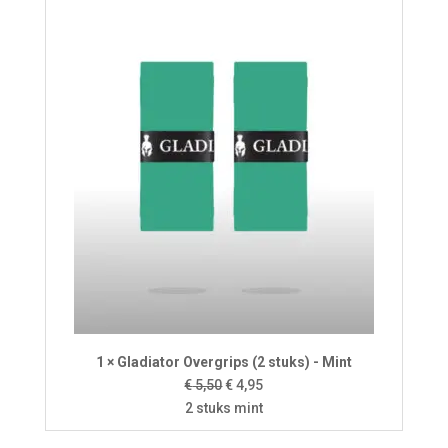
1 × Gladiator Overgrips (2 stuks) - Mint
Oorspronkelijke
Huidige
€
5,50
€
4,95
prijs
prijs
2 stuks mint
was:
is: