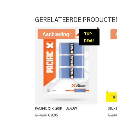
GERELATEERDE PRODUCTE
Aanbieding!
TOP
DEAL!
TIP
PACIFIC XTR GRIP – BLAUW
SIUX 
Oorspronkelijke
Huidige
€
10,95
€
9,95
€
299