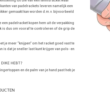
egenstelling tot die van een tennisracket waar
rikanten van padelrackets leveren namelijk een
 dikker gemaakt kan worden d.m.v. bijvoorbeeld
e een padelracket kopen hem uit de verpakking
 is dus om vooraf te controleren of de grip de
et je meer “knijpen” om het racket goed vast te
is dat je sneller last kunt krijgen van pols- en
P DIKE HEBT?
 vingertoppen en de palm van je hand past heb je
ODUCTEN