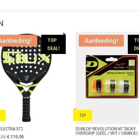
N
Aanbieding!
Aanbieding!
TOP
T
DEAL!
DE
TIP
ELECTRA ST1
DUNLOP REVOLUTION NT TACKY
OVERGRIP (GEEL / WIT / ORANJE)
Oorspronkelijke
Huidige
,95
€
119,95