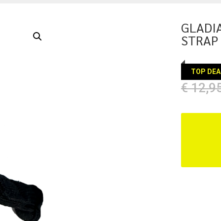
GLADI
STRAP
TOP DEA
€
12,9