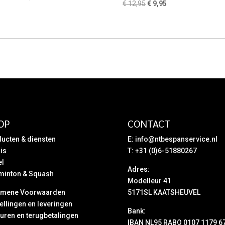
Oorspronkelijke
Huidige
€
12,95
€
9,95
prijs
prijs
prijs
prijs
was:
is:
was:
is:
€ 299,95.
€ 119,95.
€ 12,95.
€ 9,95.
OP
CONTACT
ucten & diensten
E:
info@ntbespanservice.nl
is
T: +31 (0)6-51880267
el
Adres:
minton & Squash
Modelleur 41
emene Voorwaarden
5171SL KAATSHEUVEL
ellingen en leveringen
Bank:
uren en terugbetalingen
IBAN NL95 RABO 0107 1179 6