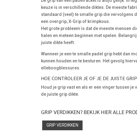
De grip van een padelracket is altijd gelijk. In t
keuze is in verschillende diktes. De meeste fab
standaard (veel) te smalle grip die vervolgens
een overgrip, X-Grip of krimpkous.
Het grote probleem is dat de meeste mensen di
halen en meteen beginnen met spelen. Belangrijk
juiste dikte heeft.
Wanneer je een te smalle padel grip hebt dan mo
kunnen houden en te besturen. Het gevolg hiervan 
elleboogblessures.
HOE CONTROLEER JE OF JE DE JUISTE GRI
Houd je grip vast en als er een vinger tussen je
de juiste grip dikte.
GRIP VERDIKKEN? BEKIJK HIER ALLE PR
GRIP VERDIKKEN