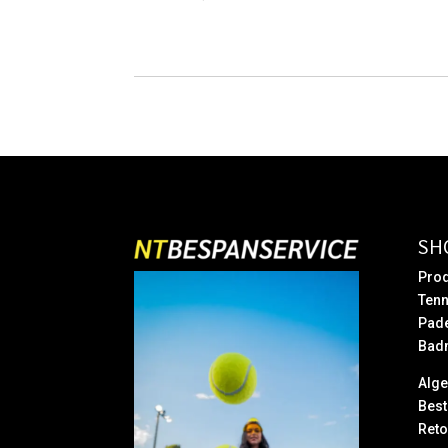
prijs
prijs
was:
is:
€ 10,95.
€ 9,95.
SH
Prod
Tenn
Pad
Bad
Alg
Best
Reto