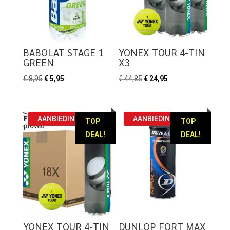
BABOLAT STAGE 1
YONEX TOUR 4-TIN
GREEN
X3
Oorspronkelijke
Huidige
Oorspronkelijke
Huidige
€
8,95
€
5,95
€
44,85
€
24,95
prijs
prijs
prijs
prijs
was:
is:
was:
is:
€ 8,95.
€ 5,95.
€ 44,85.
€ 24,95.
AANBIEDING!
AANBIEDING!
TOP
TOP
DEAL!
DEAL!
YONEX TOUR 4-TIN
DUNLOP FORT MAX