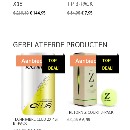
X18
TP 3-PACK
Oorspronkelijke
Huidige
Oorspronkelijke
Huidige
€
269,10
€
144,95
€
14,95
€
7,95
prijs
prijs
prijs
prijs
was:
is:
was:
is:
€ 269,10.
€ 144,95.
€ 14,95.
€ 7,95.
GERELATEERDE PRODUCTEN
Aanbieding!
Aanbieding!
TOP
TOP
DEAL!
DEAL!
TRETORN Z COURT 3-PACK
TECHNIFIBRE CLUB 2X 4ST
Oorspronkelijke
Huidige
€
9,95
€
6,95
BI-PACK
prijs
prijs