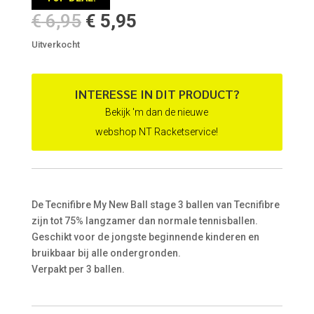
Oorspronkelijke
Huidige
€
6,95
€
5,95
prijs
prijs
Uitverkocht
was:
is:
€ 6,95.
€ 5,95.
INTERESSE IN DIT PRODUCT?
Bekijk 'm dan de nieuwe
webshop NT Racketservice!
De Tecnifibre My New Ball stage 3 ballen van Tecnifibre
zijn tot 75% langzamer dan normale tennisballen.
Geschikt voor de jongste beginnende kinderen en
bruikbaar bij alle ondergronden.
Verpakt per 3 ballen.