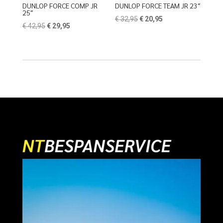
DUNLOP FORCE COMP JR
DUNLOP FORCE TEAM JR 23″
25″
Oorspronkelijke
Huidige
€
32,95
€
20,95
Oorspronkelijke
Huidige
€
42,95
€
29,95
prijs
prijs
prijs
prijs
was:
is:
was:
is:
€ 32,95.
€ 20,95.
€ 42,95.
€ 29,95.