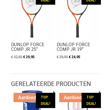
DEAL!
DEAL!
DUNLOP FORCE
DUNLOP FORCE
COMP JR 25″
COMP JR 19″
Oorspronkelijke
Huidige
Oorspronkelijke
Huidige
€
42,95
€
29,95
€
39,95
€
24,95
prijs
prijs
prijs
prijs
was:
is:
was:
is:
€ 42,95.
€ 29,95.
€ 39,95.
€ 24,95.
GERELATEERDE PRODUCTEN
Aanbieding!
Aanbieding!
TOP
TOP
DEAL!
DEAL!