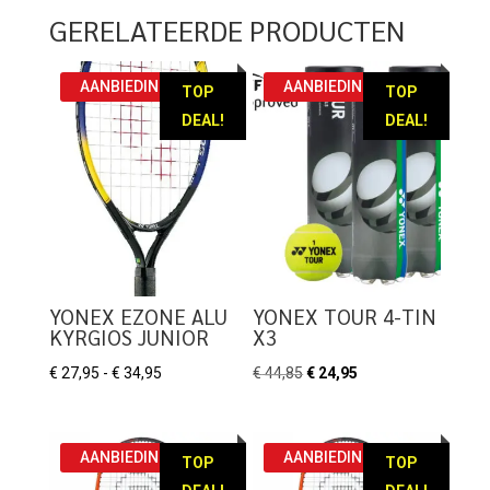
GERELATEERDE PRODUCTEN
AANBIEDING!
AANBIEDING!
TOP
TOP
DEAL!
DEAL!
YONEX EZONE ALU
YONEX TOUR 4-TIN
KYRGIOS JUNIOR
X3
Prijsklasse:
Oorspronkelijke
Huidige
€
27,95
-
€
34,95
€
44,85
€
24,95
€ 27,95
prijs
prijs
tot
was:
is:
€ 34,95
€ 44,85.
€ 24,95.
AANBIEDING!
AANBIEDING!
TOP
TOP