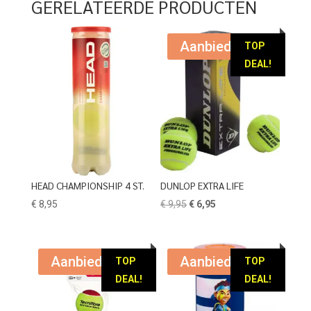
GERELATEERDE PRODUCTEN
Aanbieding!
TOP
DEAL!
HEAD CHAMPIONSHIP 4 ST.
DUNLOP EXTRA LIFE
Oorspronkelijke
Huidige
€
8,95
€
9,95
€
6,95
prijs
prijs
was:
is:
€ 9,95.
€ 6,95.
Aanbieding!
Aanbieding!
TOP
TOP
DEAL!
DEAL!