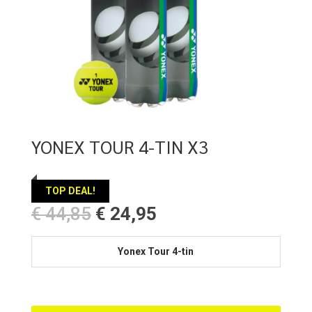
YONEX TOUR 4-TIN X3
TOP DEAL!
Oorspronkelijke
Huidige
€
44,85
€
24,95
prijs
prijs
was:
is:
Yonex Tour 4-tin
€ 44,85.
€ 24,95.