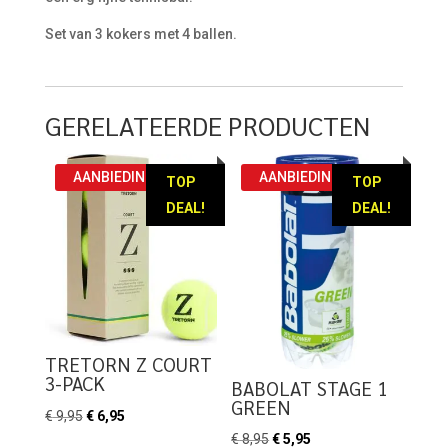
Set van 3 kokers met 4 ballen.
GERELATEERDE PRODUCTEN
AANBIEDING!
AANBIEDING!
TOP
TOP
DEAL!
DEAL!
TRETORN Z COURT
3-PACK
BABOLAT STAGE 1
GREEN
Oorspronkelijke
Huidige
€
9,95
€
6,95
Oorspronkelijke
Huidige
€
8,95
€
5,95
prijs
prijs