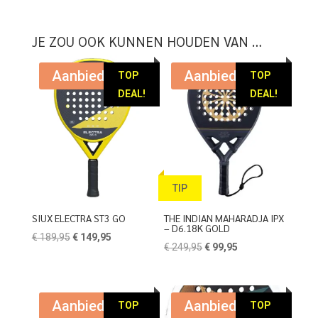
JE ZOU OOK KUNNEN HOUDEN VAN …
Aanbieding!
Aanbieding!
TOP
TOP
DEAL!
DEAL!
TIP
SIUX ELECTRA ST3 GO
THE INDIAN MAHARADJA IPX
– D6.18K GOLD
Oorspronkelijke
Huidige
€
189,95
€
149,95
Oorspronkelijke
Huidige
€
249,95
€
99,95
prijs
prijs
prijs
prijs
was:
is:
was:
is:
€ 189,95.
€ 149,95.
€ 249,95.
€ 99,95.
Aanbieding!
Aanbieding!
TOP
TOP