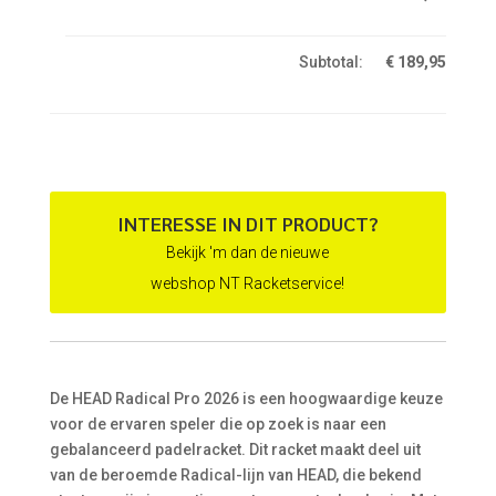
Subtotal:
€
189,95
INTERESSE IN DIT PRODUCT?
Bekijk 'm dan de nieuwe
webshop NT Racketservice!
De HEAD Radical Pro 2026 is een hoogwaardige keuze
voor de ervaren speler die op zoek is naar een
gebalanceerd padelracket. Dit racket maakt deel uit
van de beroemde Radical-lijn van HEAD, die bekend