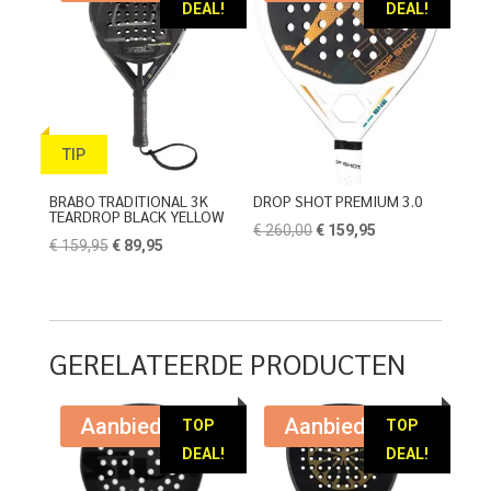
DEAL!
DEAL!
TIP
BRABO TRADITIONAL 3K
DROP SHOT PREMIUM 3.0
TEARDROP BLACK YELLOW
Oorspronkelijke
Huidige
€
260,00
€
159,95
Oorspronkelijke
Huidige
€
159,95
€
89,95
prijs
prijs
prijs
prijs
was:
is:
was:
is:
€ 260,00.
€ 159,95.
€ 159,95.
€ 89,95.
GERELATEERDE PRODUCTEN
Aanbieding!
Aanbieding!
TOP
TOP
DEAL!
DEAL!