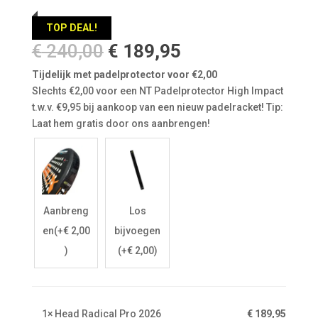
TOP DEAL!
Oorspronkelijke
Huidige
€
240,00
€
189,95
prijs
prijs
Tijdelijk met padelprotector voor €2,00
was:
is:
Slechts €2,00 voor een NT Padelprotector High Impact
€ 240,00.
€ 189,95.
t.w.v. €9,95 bij aankoop van een nieuw padelracket! Tip:
Laat hem gratis door ons aanbrengen!
Aanbreng
Los
en
(+
€
2,00
bijvoegen
)
(+
€
2,00
)
1×
Head Radical Pro 2026
€
189,95