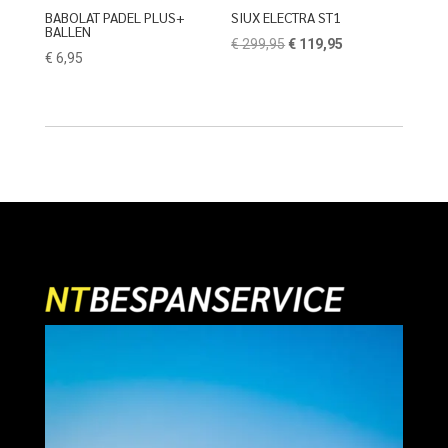
BABOLAT PADEL PLUS+
SIUX ELECTRA ST1
BALLEN
Oorspronkelijke
Huidige
€
299,95
€
119,95
€
6,95
prijs
prijs
was:
is:
€ 299,95.
€ 119,95.