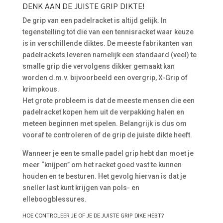
DENK AAN DE JUISTE GRIP DIKTE!
De grip van een padelracket is altijd gelijk. In
tegenstelling tot die van een tennisracket waar keuze
is in verschillende diktes. De meeste fabrikanten van
padelrackets leveren namelijk een standaard (veel) te
smalle grip die vervolgens dikker gemaakt kan
worden d.m.v. bijvoorbeeld een overgrip, X-Grip of
krimpkous.
Het grote probleem is dat de meeste mensen die een
padelracket kopen hem uit de verpakking halen en
meteen beginnen met spelen. Belangrijk is dus om
vooraf te controleren of de grip de juiste dikte heeft.
Wanneer je een te smalle padel grip hebt dan moet je
meer “knijpen” om het racket goed vast te kunnen
houden en te besturen. Het gevolg hiervan is dat je
sneller last kunt krijgen van pols- en
elleboogblessures.
HOE CONTROLEER JE OF JE DE JUISTE GRIP DIKE HEBT?