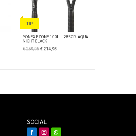
TIP
YONEX EZONE 100L – 285GR. AQUA
NIGHT BLACK
Oorspronkelijke
Huidige
€
259,95
€
214,95
prijs
prijs
was:
is:
€ 259,95.
€ 214,95.
SOCIAL