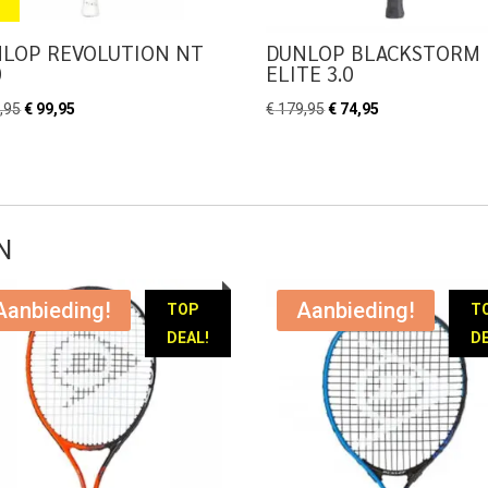
LOP REVOLUTION NT
DUNLOP BLACKSTORM
0
ELITE 3.0
Oorspronkelijke
Huidige
Oorspronkelijke
Huidige
,95
€
99,95
€
179,95
€
74,95
prijs
prijs
prijs
prijs
was:
is:
was:
is:
€ 209,95.
€ 99,95.
€ 179,95.
€ 74,95.
N
Aanbieding!
Aanbieding!
TOP
T
DEAL!
DE