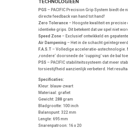
TECHNOLOGIEËN
PGS
– PACIFIC Precision Grip System biedt de n
directe feedback van hand tot hand!
Zero Tolerance
– Hoogste kwaliteit en precisi
identieke grips. Dit betekent dat uw spel niet wo
Speed Zone
– Exclusief ontwikkeld en gepatent
Air Dampening
– Het in de schacht geïntegreer
F.A.S.T
– Volledige acceleratie-astechnologie. 
‚rondere‘ doorsnede de ‘cupping’ van de bal toe
PSS
– PACIFIC stabiliteitssysteem dat meer stab
torsiestijfheid aanzienlijk verbeterd. Het resul
Specificaties:
Kleur: blauw-zwart
Materiaal: grafiet
Gewicht: 288 gram
Bladgrootte: 100 inch
Balanspunt: 322 mm
Lengte: 695 mm
Snarenpatroon: 16 x 20