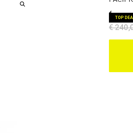
TOP DEA
€
240,