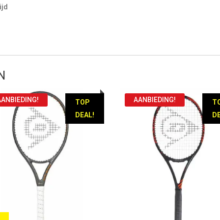
ijd
N
AANBIEDING!
AANBIEDING!
TOP
T
DEAL!
DE