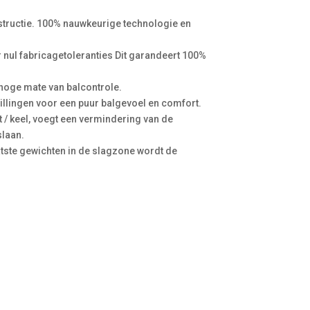
structie. 100% nauwkeurige technologie en
nul fabricagetoleranties Dit garandeert 100%
hoge mate van balcontrole.
llingen voor een puur balgevoel en comfort.
/ keel, voegt een vermindering van de
slaan.
aatste gewichten in de slagzone wordt de