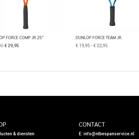
OP FORCE COMP JR 25″
DUNLOP FORCE TEAM JR.
Oorspronkelijke
Huidige
Prijsklasse:
95
€
29,95
€
19,95
-
€
22,95
prijs
prijs
€ 19,95
was:
is:
tot
€ 42,95.
€ 29,95.
€ 22,95
OP
CONTACT
ucten & diensten
E:
info@ntbespanservice.nl