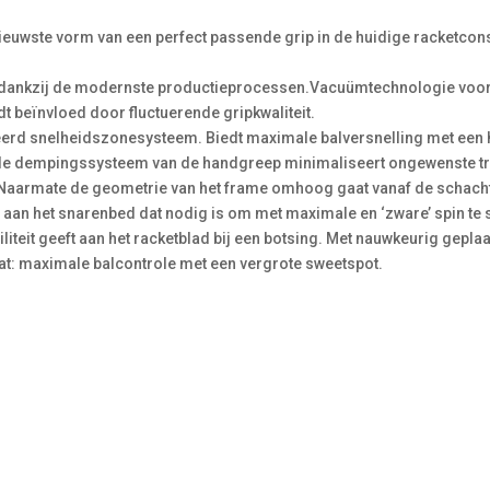
ieuwste vorm van een perfect passende grip in de huidige racketcon
e dankzij de modernste productieprocessen.Vacuümtechnologie voor 
rdt beïnvloed door fluctuerende gripkwaliteit.
eerd snelheidszonesysteem. Biedt maximale balversnelling met een 
de dempingssysteem van de handgreep minimaliseert ongewenste tri
Naarmate de geometrie van het frame omhoog gaat vanaf de schacht 
 aan het snarenbed dat nodig is om met maximale en ‘zware’ spin te 
iliteit geeft aan het racketblad bij een botsing. Met nauwkeurig gepl
taat: maximale balcontrole met een vergrote sweetspot.