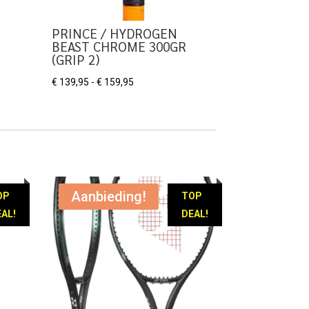
PRINCE / HYDROGEN
BEAST CHROME 300GR
(GRIP 2)
Prijsklasse:
€
139,95
-
€
159,95
€ 139,95
tot
€ 159,95
Aanbieding!
OP
TOP
AL!
DEAL!