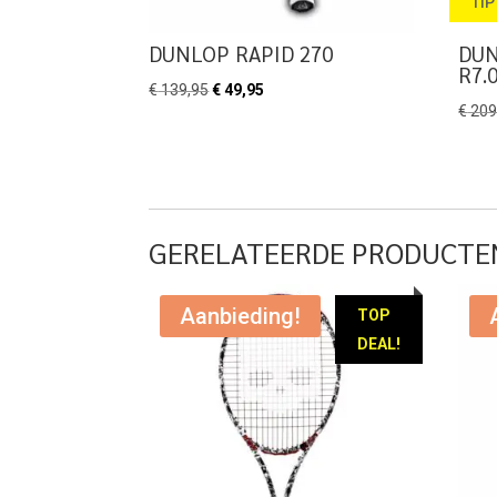
TIP
DUNLOP RAPID 270
DUN
R7.
Oorspronkelijke
Huidige
€
139,95
€
49,95
€
209
prijs
prijs
was:
is:
€ 139,95.
€ 49,95.
GERELATEERDE PRODUCTE
Aanbieding!
TOP
DEAL!