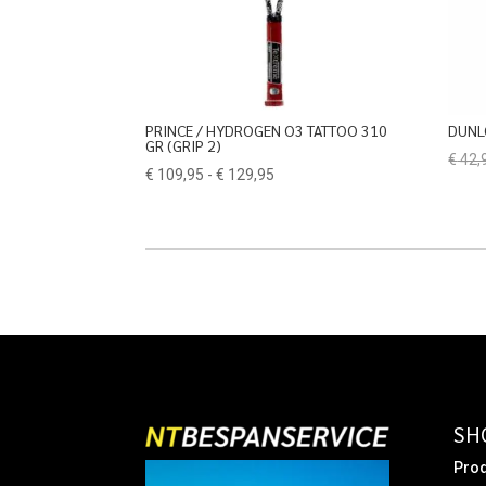
PRINCE / HYDROGEN O3 TATTOO 310
DUNL
GR (GRIP 2)
€
42,
Prijsklasse:
€
109,95
-
€
129,95
€ 109,95
tot
€ 129,95
SH
Prod