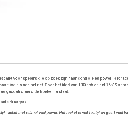
geschikt voor spelers die op zoek zijn naar controle en power. Het 
 baseline als aan het net. Door het blad van 100inch en het 16×19 sna
 en gecontroleerd de hoeken in slaat.
raaie draagtas.
lijk racket met relatief veel power. Het racket is niet te stijf en geeft veel 