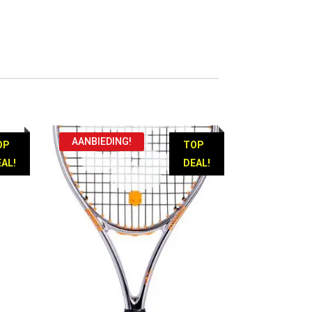
AANBIEDING!
OP
TOP
AL!
DEAL!