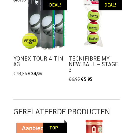
DEAL!
DEAL!
YONEX TOUR 4-TIN
TECNIFIBRE MY
X3
NEW BALL – STAGE
3
Oorspronkelijke
Huidige
€
44,85
€
24,95
Oorspronkelijke
Huidige
€
6,95
€
5,95
prijs
prijs
prijs
prijs
was:
is:
was:
is:
€ 44,85.
€ 24,95.
€ 6,95.
€ 5,95.
GERELATEERDE PRODUCTEN
Aanbieding!
TOP