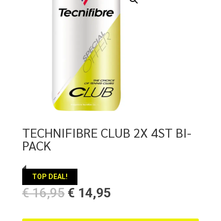
TECHNIFIBRE CLUB 2X 4ST BI-
PACK
TOP DEAL!
Oorspronkelijke
Huidige
€
16,95
€
14,95
prijs
prijs
was:
is: