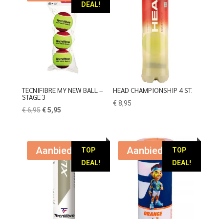
DEAL!
TECNIFIBRE MY NEW BALL –
HEAD CHAMPIONSHIP 4 ST.
STAGE 3
€
8,95
Oorspronkelijke
Huidige
€
6,95
€
5,95
prijs
prijs
was:
is:
€ 6,95.
€ 5,95.
Aanbieding!
Aanbieding!
TOP
TOP
DEAL!
DEAL!