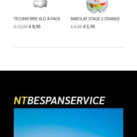
TECHNIFIBRE XLD 4-PACK
BABOLAT STAGE 2 ORANGE
Oorspronkelijke
Huidige
Oorspronkelijke
Huidige
€
12,95
€
8,95
€
6,95
€
5,95
prijs
prijs
prijs
prijs
was:
is:
was:
is:
€ 12,95.
€ 8,95.
€ 6,95.
€ 5,95.