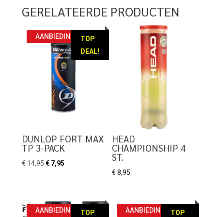
GERELATEERDE PRODUCTEN
AANBIEDING!
TOP
DEAL!
DUNLOP FORT MAX
HEAD
TP 3-PACK
CHAMPIONSHIP 4
ST.
Oorspronkelijke
Huidige
€
14,95
€
7,95
€
8,95
prijs
prijs
was:
is:
€ 14,95.
€ 7,95.
AANBIEDING!
AANBIEDING!
TOP
TOP