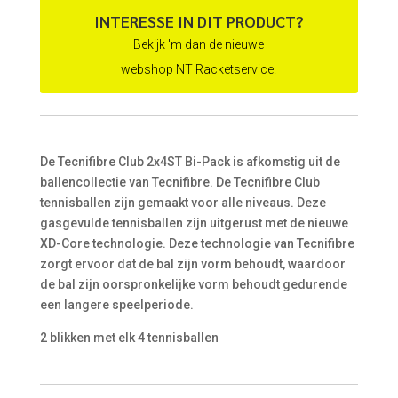
€ 16,95.
€ 14,95.
INTERESSE IN DIT PRODUCT?
Bekijk 'm dan de nieuwe
webshop NT Racketservice!
De Tecnifibre Club 2x4ST Bi-Pack is afkomstig uit de
ballencollectie van Tecnifibre. De Tecnifibre Club
tennisballen zijn gemaakt voor alle niveaus. Deze
gasgevulde tennisballen zijn uitgerust met de nieuwe
XD-Core technologie. Deze technologie van Tecnifibre
zorgt ervoor dat de bal zijn vorm behoudt, waardoor
de bal zijn oorspronkelijke vorm behoudt gedurende
een langere speelperiode.
2 blikken met elk 4 tennisballen