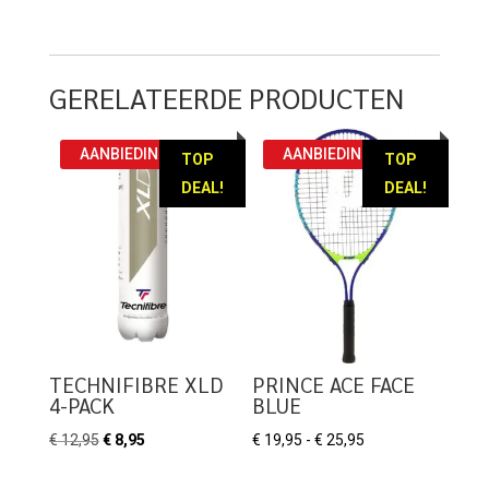
GERELATEERDE PRODUCTEN
AANBIEDING!
AANBIEDING!
TOP
TOP
DEAL!
DEAL!
TECHNIFIBRE XLD
PRINCE ACE FACE
4-PACK
BLUE
Oorspronkelijke
Huidige
Prijsklasse:
€
12,95
€
8,95
€
19,95
-
€
25,95
prijs
prijs
€ 19,95