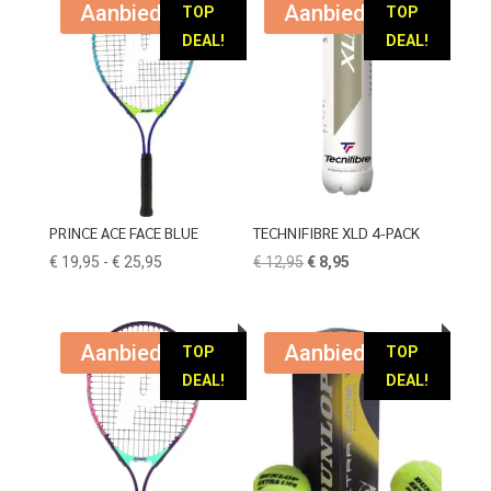
Aanbieding!
Aanbieding!
TOP
TOP
DEAL!
DEAL!
PRINCE ACE FACE BLUE
TECHNIFIBRE XLD 4-PACK
Prijsklasse:
Oorspronkelijke
Huidige
€
19,95
-
€
25,95
€
12,95
€
8,95
€ 19,95
prijs
prijs
tot
was:
is:
€ 25,95
€ 12,95.
€ 8,95.
Aanbieding!
Aanbieding!
TOP
TOP
DEAL!
DEAL!