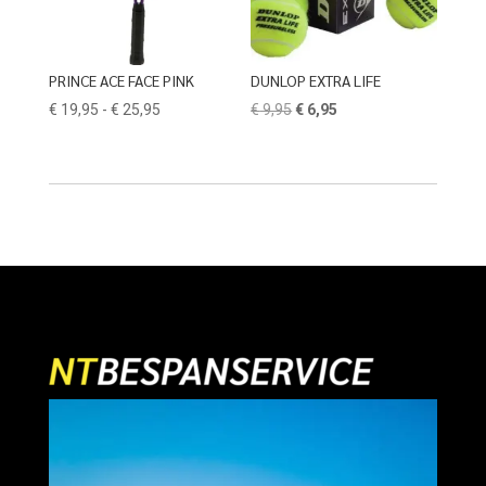
PRINCE ACE FACE PINK
DUNLOP EXTRA LIFE
Prijsklasse:
Oorspronkelijke
Huidige
€
19,95
-
€
25,95
€
9,95
€
6,95
€ 19,95
prijs
prijs
tot
was:
is:
€ 25,95
€ 9,95.
€ 6,95.