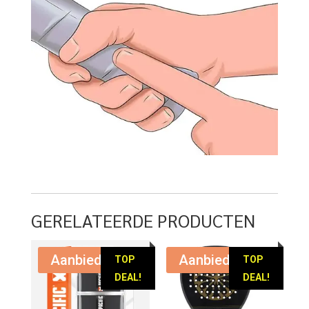
GERELATEERDE PRODUCTEN
Aanbieding!
Aanbieding!
TOP
TOP
DEAL!
DEAL!