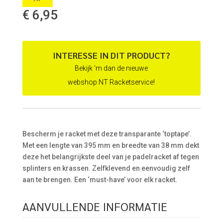
€
6,95
INTERESSE IN DIT PRODUCT?
Bekijk 'm dan de nieuwe
webshop NT Racketservice!
Bescherm je racket met deze transparante ‘toptape’.
Met een lengte van 395 mm en breedte van 38 mm dekt
deze het belangrijkste deel van je padelracket af tegen
splinters en krassen. Zelfklevend en eenvoudig zelf
aan te brengen. Een ‘must-have’ voor elk racket.
AANVULLENDE INFORMATIE