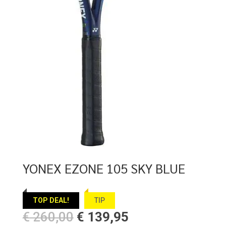
YONEX EZONE 105 SKY BLUE
TOP DEAL!
TIP
Oorspronkelijke
Huidige
€
260,00
€
139,95