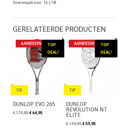
Snarenpatroon: 16 x 18
GERELATEERDE PRODUCTEN
AANBIEDING!
AANBIEDING!
TOP
TOP
DEAL!
DEAL!
TIP
TIP
DUNLOP EVO 265
DUNLOP
REVOLUTION NT
Oorspronkelijke
Huidige
€
174,95
€
64,95
ELITE
prijs
prijs
Oorspronkelijke
Huidige
€
149,95
€
59,95
was:
is: