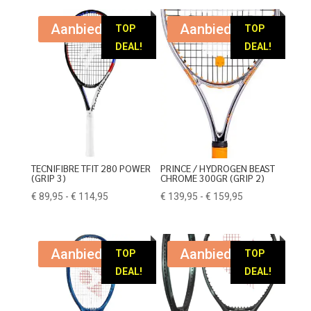
Aanbieding!
Aanbieding!
TOP
TOP
DEAL!
DEAL!
TECNIFIBRE TFIT 280 POWER
PRINCE / HYDROGEN BEAST
(GRIP 3)
CHROME 300GR (GRIP 2)
Prijsklasse:
Prijsklasse:
€
89,95
-
€
114,95
€
139,95
-
€
159,95
€ 89,95
€ 139,95
tot
tot
€ 114,95
€ 159,95
Aanbieding!
Aanbieding!
TOP
TOP
DEAL!
DEAL!