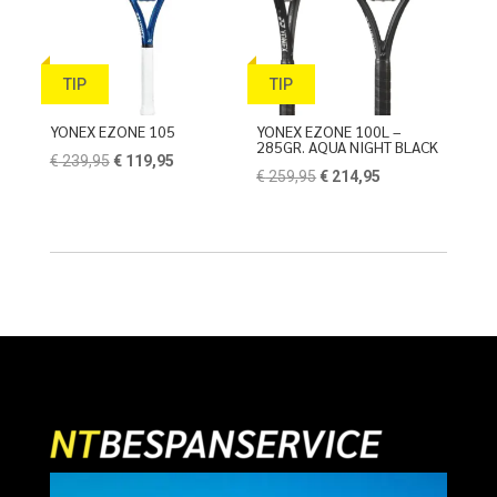
TIP
TIP
YONEX EZONE 105
YONEX EZONE 100L –
285GR. AQUA NIGHT BLACK
Oorspronkelijke
Huidige
€
239,95
€
119,95
Oorspronkelijke
Huidige
€
259,95
€
214,95
prijs
prijs
prijs
prijs
was:
is:
was:
is:
€ 239,95.
€ 119,95.
€ 259,95.
€ 214,95.