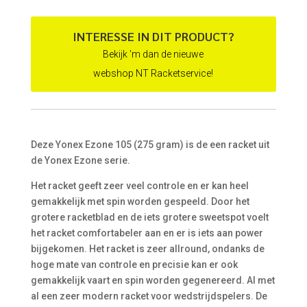
prijs
prijs
was:
is:
€ 260,00.
€ 139,95.
INTERESSE IN DIT PRODUCT?
Bekijk 'm dan de nieuwe
webshop NT Racketservice!
Deze Yonex Ezone 105 (275 gram) is de een racket uit
de Yonex Ezone serie.
Het racket geeft zeer veel controle en er kan heel
gemakkelijk met spin worden gespeeld. Door het
grotere racketblad en de iets grotere sweetspot voelt
het racket comfortabeler aan en er is iets aan power
bijgekomen. Het racket is zeer allround, ondanks de
hoge mate van controle en precisie kan er ook
gemakkelijk vaart en spin worden gegenereerd. Al met
al een zeer modern racket voor wedstrijdspelers. De