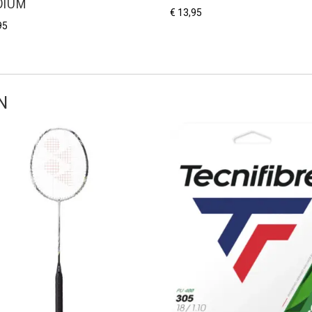
DIUM
€
13,95
95
N