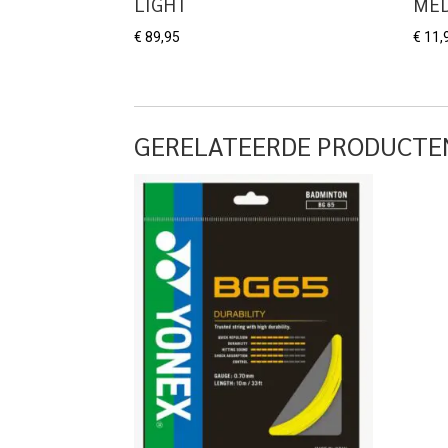
LIGHT
ME
€
89,95
€
11,
GERELATEERDE PRODUCTE