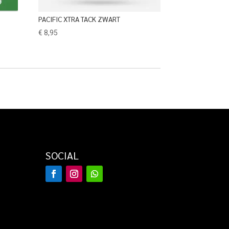
PACIFIC XTRA TACK ZWART
€
8,95
SOCIAL