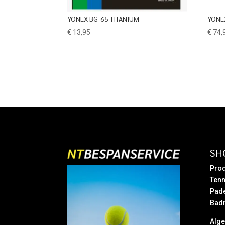
YONEX BG-65 TITANIUM
YONE
€
13,95
€
74,
SH
Prod
Tenn
Pad
Bad
Alg