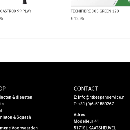
X ASTROX 99 PLAY
TECNIFIBRE 305 GREEN 120
95
€
12,95
OP
CONTACT
ucten & diensten
E:
info@ntbespanservice.nl
is
T: +31 (0)6-51880267
el
Adres:
minton & Squash
Modelleur 41
emene Voorwaarden
5171SL KAATSHEUVEL