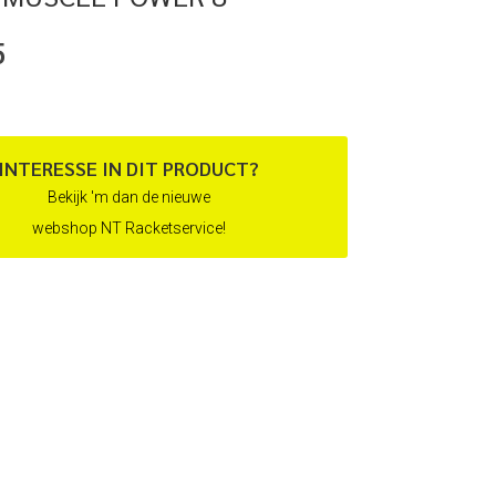
5
INTERESSE IN DIT PRODUCT?
Bekijk 'm dan de nieuwe
webshop NT Racketservice!