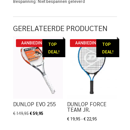
Bespanning: Niet bespannen geleverd
GERELATEERDE PRODUCTEN
AANBIEDING!
AANBIEDING!
TOP
TOP
DEAL!
DEAL!
DUNLOP EVO 255
DUNLOP FORCE
TEAM JR.
Oorspronkelijke
Huidige
€
149,95
€
59,95
Prijsklasse:
€
19,95
-
€
22,95
prijs
prijs
€ 19,95
was:
is: