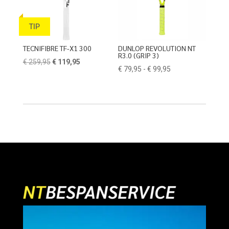
TIP
TECNIFIBRE TF-X1 300
DUNLOP REVOLUTION NT
R3.0 (GRIP 3)
Oorspronkelijke
Huidige
€
259,95
€
119,95
Prijsklasse:
€
79,95
-
€
99,95
prijs
prijs
€ 79,95
was:
is:
tot
€ 259,95.
€ 119,95.
€ 99,95