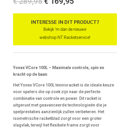
Oorspronkelijke
Huidige
€
289,95
€
169,95
prijs
prijs
was:
is:
€ 289,95.
€ 169,95.
INTERESSE IN DIT PRODUCT?
Bekijk 'm dan de nieuwe
webshop NT Racketservice!
Yonex VCore 100L – Maximale controle, spin en
kracht op de baan
Het Yonex VCore 100L tennisracket is de ideale keuze
voor spelers die op zoek zijn naar de perfecte
combinatie van controle en power. Dit racket is
uitgerust met geavanceerde technologieën die je
spelprestaties aanzienlijk zullen verbeteren. Het
isometrische racketblad zorgt voor een groter
slagvlak, terwijl het flexibele frame zorgt voor