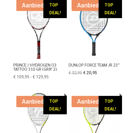
Aanbieding!
Aanbieding!
TOP
TOP
DEAL!
DEAL!
PRINCE / HYDROGEN O3
DUNLOP FORCE TEAM JR 23″
TATTOO 310 GR (GRIP 2)
Oorspronkelijke
Huidige
€
32,95
€
20,95
Prijsklasse:
€
109,95
-
€
129,95
prijs
prijs
€ 109,95
was:
is:
tot
€ 32,95.
€ 20,95.
€ 129,95
Aanbieding!
Aanbieding!
TOP
TOP
DEAL!
DEAL!