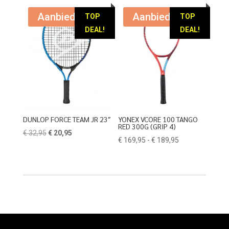
was:
is:
was:
is:
€ 149,95.
€ 59,95.
€ 179,95.
€ 74,95.
Aanbieding!
Aanbieding!
TOP
TOP
DEAL!
DEAL!
DUNLOP FORCE TEAM JR 23″
YONEX VCORE 100 TANGO
RED 300G (GRIP 4)
Oorspronkelijke
Huidige
€
32,95
€
20,95
Prijsklasse:
€
169,95
-
€
189,95
prijs
prijs
€ 169,95
was:
is:
tot
€ 32,95.
€ 20,95.
€ 189,95