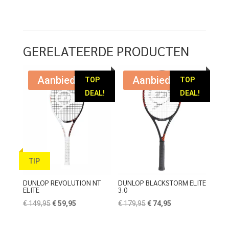
prijs
prijs
was:
is:
was:
is:
€ 139,95.
€ 49,95.
€ 239,95.
€ 119,95.
GERELATEERDE PRODUCTEN
Aanbieding!
Aanbieding!
TOP
TOP
DEAL!
DEAL!
TIP
DUNLOP REVOLUTION NT
DUNLOP BLACKSTORM ELITE
ELITE
3.0
Oorspronkelijke
Huidige
Oorspronkelijke
Huidige
€
149,95
€
59,95
€
179,95
€
74,95
prijs
prijs
prijs
prijs