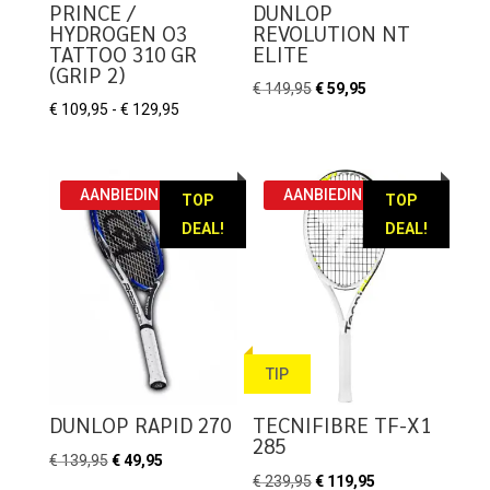
PRINCE /
DUNLOP
HYDROGEN O3
REVOLUTION NT
TATTOO 310 GR
ELITE
(GRIP 2)
Oorspronkelijke
Huidige
€
149,95
€
59,95
Prijsklasse:
€
109,95
-
€
129,95
prijs
prijs
€ 109,95
was:
is:
tot
€ 149,95.
€ 59,95.
€ 129,95
AANBIEDING!
AANBIEDING!
TOP
TOP
DEAL!
DEAL!
TIP
DUNLOP RAPID 270
TECNIFIBRE TF-X1
285
Oorspronkelijke
Huidige
€
139,95
€
49,95
Oorspronkelijke
Huidige
€
239,95
€
119,95
prijs
prijs