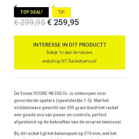
TOP DEAL!
TIP
Oorspronkelijke
Huidige
€
299,95
€
259,95
prijs
prijs
was:
is:
€ 299,95.
€ 259,95.
INTERESSE IN DIT PRODUCT?
Bekijk 'm dan de nieuwe
webshop NT Racketservice!
De Yonex VCORE 98 305 Gr. is ontworpen voor
gevorderde spelers (speelsterkte 1-5). Met het
middelzware gewicht van 305 gram biedt het racket
een goede mix van power en controle, perfect
afgestemd op de behoeften van de ervaren tennisser.
Bij dit racket ligt het balanspunt op 315 mm, wat het