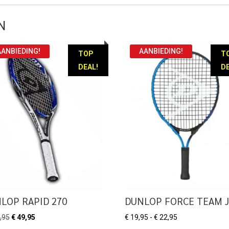
N
AANBIEDING!
AANBIEDING!
TOP
T
DEAL!
DE
LOP RAPID 270
DUNLOP FORCE TEAM J
Oorspronkelijke
Huidige
Prijsklasse:
,95
€
49,95
€
19,95
-
€
22,95