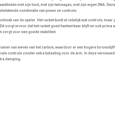
e aankleden met zijn huid, met zijn tatoeages, met zijn eigen DNA. Dez
 uitstekende combinatie van power en controle.
hniek van de speler. Het racket biedt al redelijk wat controle, maar g
 Dit zorgt ervoor dat het racket goed hanteerbaar blijft en ook prima a
 zorgt voor een goede stabiliteit.
anier van weven van het carbon, waardoor er een hogere torsiestijf
imale controle zonder extra belasting voor de arm. In deze vernieuw
tra demping.