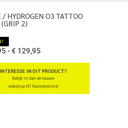
E / HYDROGEN O3 TATTOO
 (GRIP 2)
L!
Prijsklasse:
95
-
€
129,95
€ 109,95
tot
€ 129,95
INTERESSE IN DIT PRODUCT?
Bekijk 'm dan de nieuwe
webshop NT Racketservice!