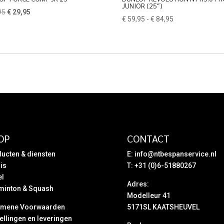
JUNIOR (25″)
Oorspronkelijke
Huidige
95
€
29,95
Prijsklasse:
€
59,95
-
€
84,95
prijs
prijs
€ 59,95
was:
is:
tot
€ 42,95.
€ 29,95.
€ 84,95
OP
CONTACT
ucten & diensten
E:
info@ntbespanservice.nl
is
T: +31 (0)6-51880267
el
Adres:
minton & Squash
Modelleur 41
emene Voorwaarden
5171SL KAATSHEUVEL
ellingen en leveringen