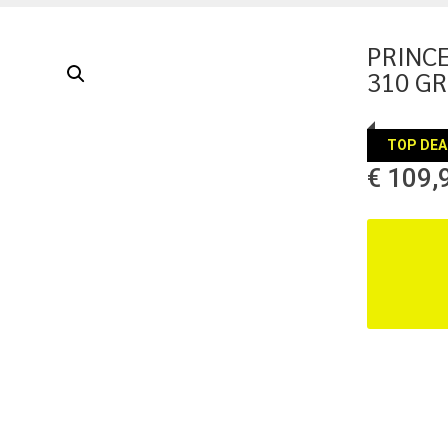
PRINC
310 GR
TOP DEA
€
109,