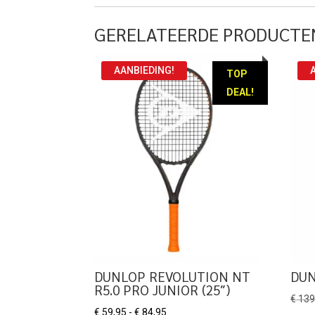
GERELATEERDE PRODUCTE
AANBIEDING!
TOP
DEAL!
DUNLOP REVOLUTION NT
DUN
R5.0 PRO JUNIOR (25″)
€
139
Prijsklasse:
€
59,95
-
€
84,95