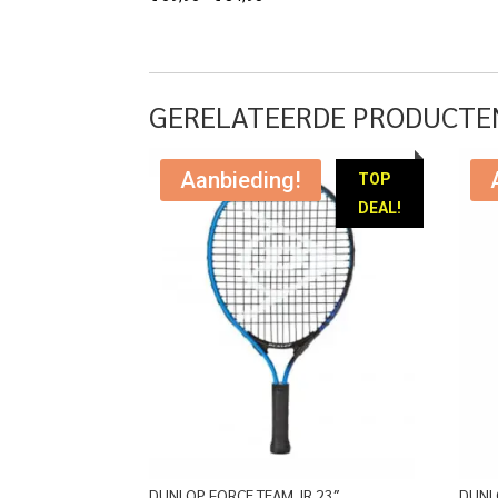
€ 59,95
tot
€ 84,95
GERELATEERDE PRODUCTE
Aanbieding!
TOP
DEAL!
DUNLOP FORCE TEAM JR 23″
DUNL