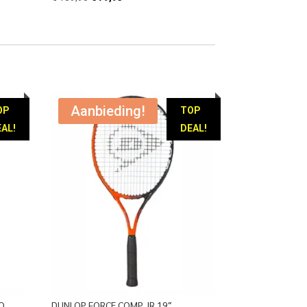
prijs
prijs
was:
is:
€ 189,95.
€ 79,95.
Aanbieding!
OP
TOP
AL!
DEAL!
RO
DUNLOP FORCE COMP JR 19″