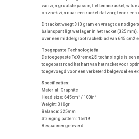
van zijn grootste passie, het tennisracket, wild
op zoek zijn naar een racket dat zorgt voor een
Dit racket weegt 310 gram en vraagt de nodige tec
balanspunt ligt wat lager in het racket (325 mm).
over een middelgroot racketblad van 645 cm2 en
Toegepaste Technologieën
De toegepaste TeXtreme2® technologie is een m
toegepast rond het hart van het racket voor opt
toegevoegd voor een verbeterd balgevoel en ex
Specificaties:
Material: Graphite
Head size: 645cm² / 100in²
Weight: 310gr
Balance: 325mm
Stringing pattern: 16×19
Bespannen geleverd