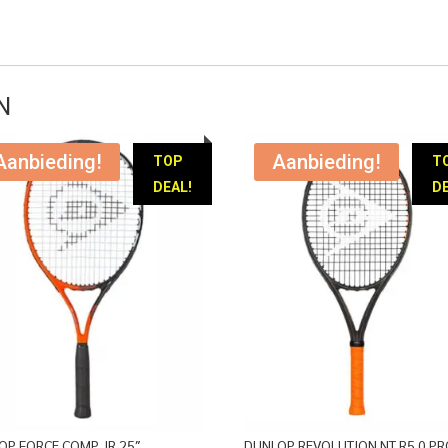
prijs
prijs
€ 19,95
was:
is:
tot
€ 139,95.
€ 49,95.
€ 22,95
N
Aanbieding!
Aanbieding!
TOP
T
DEAL!
DE
OP FORCE COMP JR 25″
DUNLOP REVOLUTION NT R5.0 P