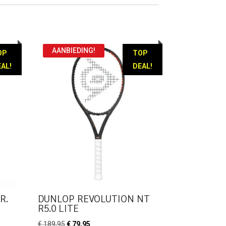
AANBIEDING!
OP
TOP
AL!
DEAL!
R.
DUNLOP REVOLUTION NT
R5.0 LITE
Oorspronkelijke
Huidige
€
189,95
€
79,95