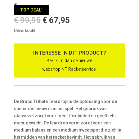
TOP DEAL!
Oorspronkelijke
Huidige
€
99,95
€
67,95
prijs
prijs
Uitverkocht
was:
is:
€ 99,95.
€ 67,95.
INTERESSE IN DIT PRODUCT?
Bekijk 'm dan de nieuwe
webshop NT Racketservice!
De Brabo Tribute Teardrop is de oplossing voor de
speler die nieuw is in het spel. Het gebruik van
glasvezel zorgt voor meer flexibiliteit en geeft iets
meer gewicht. De teardrop vorm zorgt voor een
medium balans en een medium sweetspot die zich in
het midden van het racket bevindt. Het gebruik van