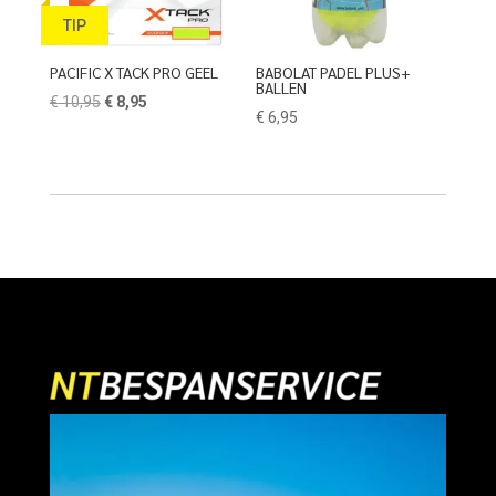
TIP
PACIFIC X TACK PRO GEEL
BABOLAT PADEL PLUS+
BALLEN
Oorspronkelijke
Huidige
€
10,95
€
8,95
€
6,95
prijs
prijs
was:
is:
€ 10,95.
€ 8,95.