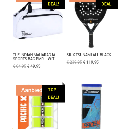
DEAL!
DEAL!
THE INDIAN MAHARADJA
SIUX TSUNAMI ALL BLACK
SPORTS BAG PMR – WIT
Oorspronkelijke
Huidige
€
239,95
€
119,95
Oorspronkelijke
Huidige
€
64,95
€
49,95
prijs
prijs
prijs
prijs
was:
is:
was:
is:
€ 239,95.
€ 119,95.
€ 64,95.
€ 49,95.
Aanbieding!
TOP
DEAL!