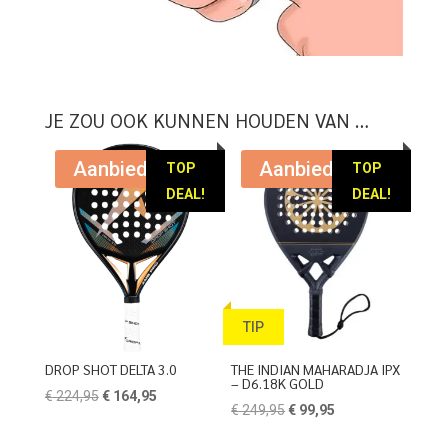
JE ZOU OOK KUNNEN HOUDEN VAN …
Aanbieding!
Aanbieding!
TOP
TOP
DEAL!
DEAL!
TIP
DROP SHOT DELTA 3.0
THE INDIAN MAHARADJA IPX
– D6.18K GOLD
Oorspronkelijke
Huidige
€
224,95
€
164,95
Oorspronkelijke
Huidige
€
249,95
€
99,95
prijs
prijs
prijs
prijs
was:
is: