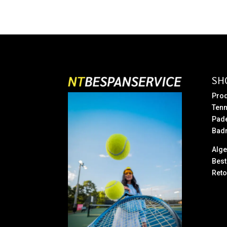
SH
Prod
Tenn
Pad
Bad
Alg
Best
Reto