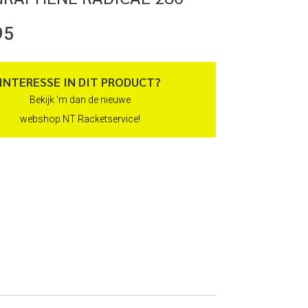
95
INTERESSE IN DIT PRODUCT?
Bekijk 'm dan de nieuwe
webshop NT Racketservice!