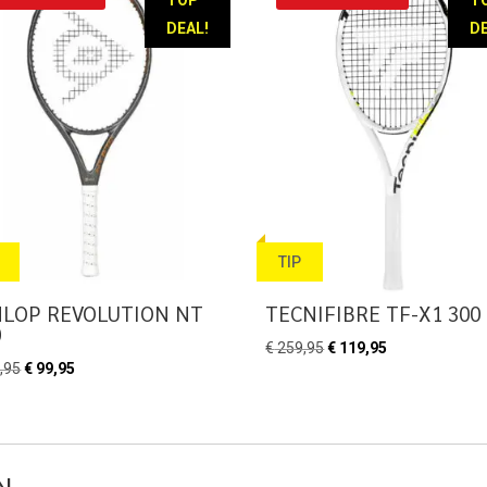
DEAL!
DE
TIP
LOP REVOLUTION NT
TECNIFIBRE TF-X1 300
0
Oorspronkelijke
Huidige
€
259,95
€
119,95
Oorspronkelijke
Huidige
,95
€
99,95
prijs
prijs
prijs
prijs
was:
is:
was:
is:
€ 259,95.
€ 119,95.
€ 209,95.
€ 99,95.
N