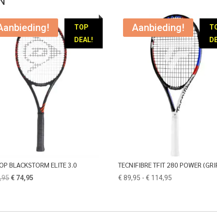
Aanbieding!
Aanbieding!
TOP
T
DEAL!
DE
OP BLACKSTORM ELITE 3.0
TECNIFIBRE TFIT 280 POWER (GRI
Oorspronkelijke
Huidige
Prijsklasse:
,95
€
74,95
€
89,95
-
€
114,95
prijs
prijs
€ 89,95
was:
is:
tot
€ 179,95.
€ 74,95.
€ 114,95