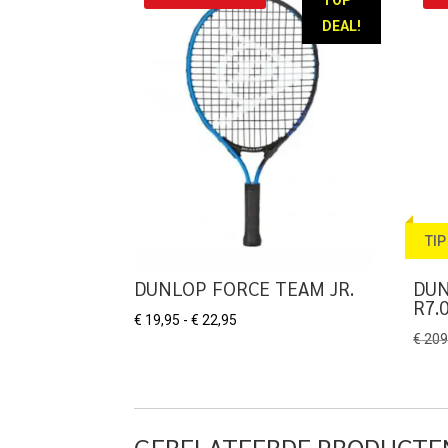
DEAL!
TIP
DUNLOP FORCE TEAM JR.
DUN
R7.
Prijsklasse:
€
19,95
-
€
22,95
€
209
€ 19,95
tot
€ 22,95
GERELATEERDE PRODUCTE