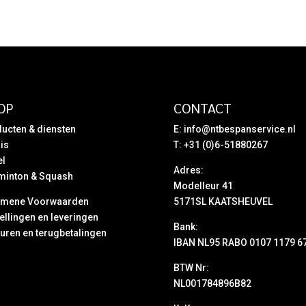
OP
CONTACT
ucten & diensten
E:
info@ntbespanservice.nl
is
T: +31 (0)6-51880267
el
Adres:
minton & Squash
Modelleur 41
emene Voorwaarden
5171SL KAATSHEUVEL
ellingen en leveringen
Bank:
uren en terugbetalingen
IBAN NL95 RABO 0107 1179 6
BTW Nr:
NL001784896B82