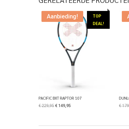
Aanbieding!
TOP
DEAL!
PACIFIC BXT RAPTOR 107
DUNL
Oorspronkelijke
Huidige
€
229,95
€
149,95
€
179
prijs
prijs
was:
is:
€ 229,95.
€ 149,95.