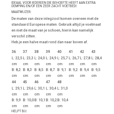
IDEAAL VOOR IEDEREEN DIE BEHOEFTE HEEFT AAN EXTRA
DEMPING EN/OF EEN ZEER ZACHT VOETBED!
MAATWIJZER:
De maten van deze inlegzool komen overeen met de
standaard Europese maten. Gebruik altijd je voetmaat
en niet de maat van je schoen, hierin kan namelijk
verschil zitten.
Heb je een halve maat rond dan naar boven af.
36
37
38
39
40
41
42
43
L: 22,5
L: 23,3
L: 24,0
L: 24,9
L: 25,7
L: 26,7
L: 27,8
L: 28,4
cm
cm
cm
cm
cm
cm
cm
cm
B: 8,2
B: 8,3
B: 8,5
B: 8,7
B: 9,1
B: 9,2
B: 9,4
B: 9,5
cm
cm
cm
cm
cm
cm
cm
cm
44
45
46
47
48
L: 29,1
L: 29,6
L: 30,1
L: 30,4
L: 31,0
cm
cm
cm
cm
cm
B: 9,9
B: 10,0
B: 10,1
B: 10,2
B: 10,4
cm
cm
cm
cm
cm
HELPT BIJ: