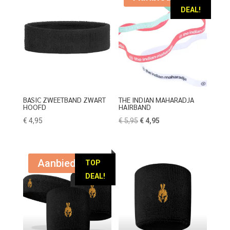
DEAL!
BASIC ZWEETBAND ZWART
THE INDIAN MAHARADJA
HOOFD
HAIRBAND
Oorspronkelijke
Huidige
€
4,95
€
5,95
€
4,95
prijs
prijs
was:
is:
€ 5,95.
€ 4,95.
Aanbieding!
TOP
DEAL!