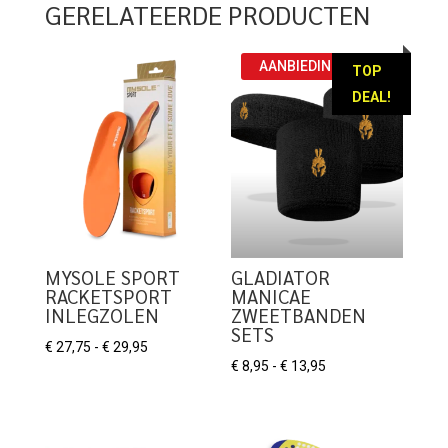
GERELATEERDE PRODUCTEN
AANBIEDING!
TOP
DEAL!
MYSOLE SPORT
GLADIATOR
RACKETSPORT
MANICAE
INLEGZOLEN
ZWEETBANDEN
SETS
Prijsklasse:
€
27,75
-
€
29,95
Prijsklasse:
€
8,95
-
€
13,95
€ 27,75
€ 8,95
tot
tot
€ 29,95
€ 13,95