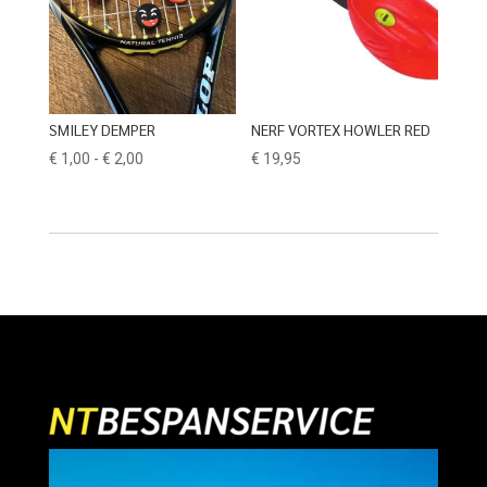
SMILEY DEMPER
NERF VORTEX HOWLER RED
Prijsklasse:
€
1,00
-
€
2,00
€
19,95
€ 1,00
tot
€ 2,00